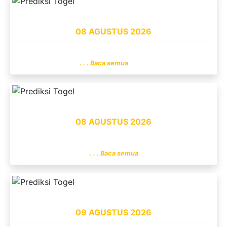
PREDIKSI SINGAPORE
08 AGUSTUS 2026
Prediksi Togel Singapore | Rumus Angka SGP Terimakasih telah
mengunjungi situs p
. . . Baca semua
PREDIKSI SYDNEY
08 AGUSTUS 2026
Prediksi Togel Sydney | Rumus Angka sdy Terimakasih telah
mengunjungi situs pred
. . . Baca semua
PREDIKSI SYDNEY NIGHT
09 AGUSTUS 2026