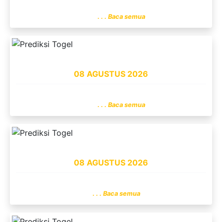
Prediksi Togel Sydney Night | Rumus Angka Sydney Night
Terimakasih telah mengunj
. . . Baca semua
PREDIKSI TAIWAN LOTTO
08 AGUSTUS 2026
Prediksi Togel Taiwan Lotto | Rumus Angka Taiwan Lotto
Terimakasih telah mengunj
. . . Baca semua
PREDIKSI TOSHIMA POOLS
08 AGUSTUS 2026
Prediksi Togel Toshima Pools | Rumus Angka Toshima Pools
Terimakasih telah mengu
. . . Baca semua