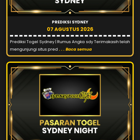
PREDIKSI SYDNEY
07 AGUSTUS 2026
Prediksi Togel Sydney | Rumus Angka sdy Terimakasih telah
mengunjungi situs pred
. . . Baca semua