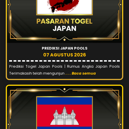
PREDIKSI JAPAN POOLS
07 AGUSTUS 2026
Prediksi Togel Japan Pools | Rumus Angka Japan Pools
Terimakasih telah mengunjun
. . . Baca semua