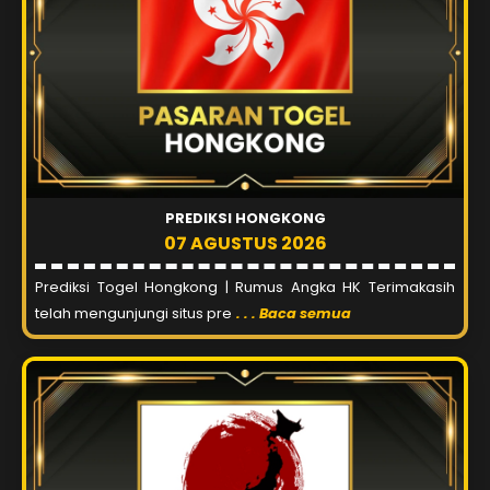
PREDIKSI HONGKONG
07 AGUSTUS 2026
Prediksi Togel Hongkong | Rumus Angka HK Terimakasih
telah mengunjungi situs pre
. . . Baca semua