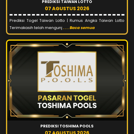
PREDIKSI TAIWAN LOTTO
07 AGUSTUS 2026
Prediksi Togel Taiwan Lotto | Rumus Angka Taiwan Lotto
Terimakasih telah mengunj
. . . Baca semua
PREDIKSI TOSHIMA POOLS
07 AGUSTUS 2026