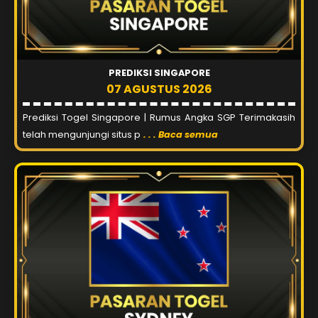
PREDIKSI SINGAPORE
07 AGUSTUS 2026
Prediksi Togel Singapore | Rumus Angka SGP Terimakasih
telah mengunjungi situs p
. . . Baca semua