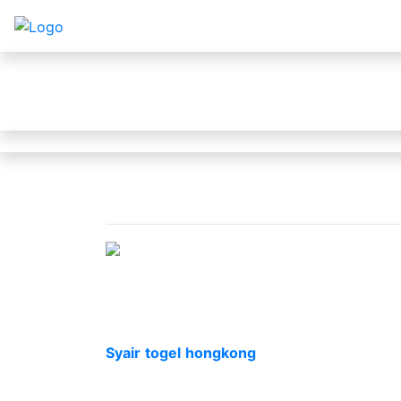
Keluaran Togel Hari Ini
Prediksi Togel
SYAIR TOG
Syair To
Syair togel hongkong
ini dapat Anda perol
yang kami peroleh, syair togel dapat d
menerangkan jika istilah syair togel yait