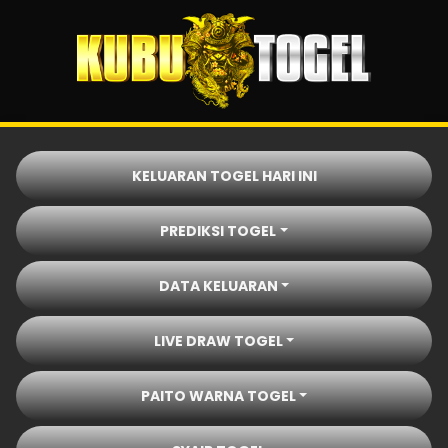
KELUARAN TOGEL HARI INI
PREDIKSI TOGEL
DATA KELUARAN
LIVE DRAW TOGEL
PAITO WARNA TOGEL