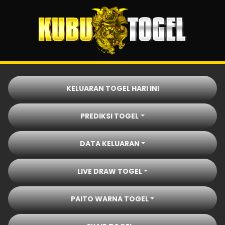
KELUARAN TOGEL HARI INI
PREDIKSI TOGEL
DATA KELUARAN
LIVE DRAW TOGEL
PAITO WARNA TOGEL