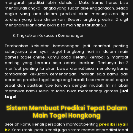
mengarah prediksi lebih dahulu . Maka kamu harus bisa
menakurati angka- angka yang sudah diselenggarakan. Setiap
angka yang ada dalam prediksi akan menunjukkan tipe
taruhan yang bisa dimainkan. Seperti angka prediksi 2 digit
mengharuskan kamu bikin bisa main tipe taruhan 2D.
Tingkatkan Kekuatan Kemenangan
Tambahkan kekuatan kemenangan jadi manfaat penting
selanjutnya dari syair togel hongkong hari ini dalam main
games togel online. Kamu coba ketahui kembali 2 manfaat
penting yang terbaru saja admin berikan. Tentunya ke-2
manfaat penting itu akan bawa alamat bisa menolong kamu
tambahkan kekuatan kemenangan. Pikirkan saja kamu dari
peranan prediksi togel hongkong terbaik bisa membuat angka
tepat dan pastikan tipe taruhan dengan mudah. Ini riil akan
membuat kamu lebih mudah buat memenangi games
judi
togel
.
Sistem Membuat Prediksi Tepat Dalam
Main Togel Hongkong
Setelah kamu kenali persoalan manfaat penting
prediksi syair
hk
. Kamu tentu perlu kenali juga sistem membuat prediksi tepat