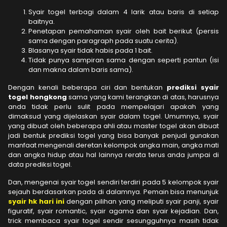
Syair togel terbagi dalam 4 larik atau baris di setiap
baitnya.
Penetapan pemahaman syair oleh bait berikut (persis
sama dengan paragraph pada suatu cerita).
BIasanya syair tidak habis pada 1 bait.
Tidak punya sampiran sama dengan seperti pantun (isi
dan makna dalam baris sama).
Dengan kenali beberapa ciri dan bentukan
prediksi syair
togel hongkong
sama yang kami terangkan di atas, harusnya
anda tidak perlu sulit pada mempelajari apakah yang
dimaksud yang dijelaskan syair dalam togel. Umumnya, syair
yang dibuat oleh beberapa ahli atau master togel akan dibuat
jadi bentuk prediksi togel yang bisa banyak penjudi gunakan
manfaat mengenali deretan kelompok angka main, angka mati
dan angka hidup atau hal lainnya rerata terus anda jumpai di
data prediksi togel.
Dan, mengenai syair togel sendiri terdiri pada 5 kelompok syair
sejauh berdasarkan pada di dalamnya. Pemain bisa menunjuk
syair hk hari ini
dengan pilihan yang meliputi syair panji, syair
figuratif, syair romantic, syair agama dan syair kejadian. Dan,
trick membaca syair togel sendir sesungguhnya masih tidak