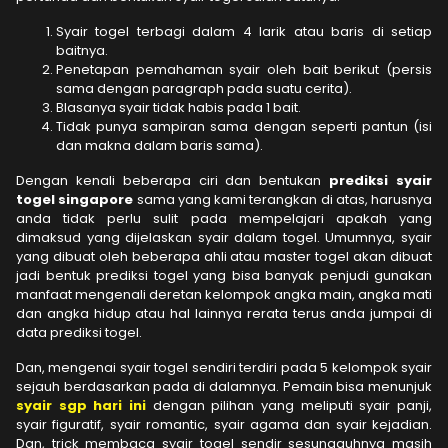
Syair togel terbagi dalam 4 larik atau baris di setiap
baitnya.
Penetapan pemahaman syair oleh bait berikut (persis
sama dengan paragraph pada suatu cerita).
BIasanya syair tidak habis pada 1 bait.
Tidak punya sampiran sama dengan seperti pantun (isi
dan makna dalam baris sama).
Dengan kenali beberapa ciri dan bentukan
prediksi syair
togel singapore
sama yang kami terangkan di atas, harusnya
anda tidak perlu sulit pada mempelajari apakah yang
dimaksud yang dijelaskan syair dalam togel. Umumnya, syair
yang dibuat oleh beberapa ahli atau master togel akan dibuat
jadi bentuk prediksi togel yang bisa banyak penjudi gunakan
manfaat mengenali deretan kelompok angka main, angka mati
dan angka hidup atau hal lainnya rerata terus anda jumpai di
data prediksi togel.
Dan, mengenai syair togel sendiri terdiri pada 5 kelompok syair
sejauh berdasarkan pada di dalamnya. Pemain bisa menunjuk
syair sgp hari ini
dengan pilihan yang meliputi syair panji,
syair figuratif, syair romantic, syair agama dan syair kejadian.
Dan, trick membaca syair togel sendir sesungguhnya masih