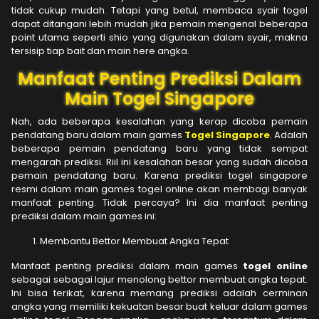
tidak cukup mudah. Tetapi yang betul, membaca syair togel
dapat ditangani lebih mudah jika pemain mengenal beberapa
point utama seperti shio yang digunakan dalam syair, makna
tersisip tiap bait dan main here angka.
Manfaat Penting Prediksi Dalam
Main Togel Singapore
Nah, ada beberapa kesalahan yang kerap dicoba pemain
pendatang baru dalam main games
Togel Singapore
. Adalah
beberapa pemain pendatang baru yang tidak sempat
mengarah prediksi. Riil ini kesalahan besar yang sudah dicoba
pemain pendatang baru. Karena prediksi togel singapore
resmi dalam main games togel online akan membagi banyak
manfaat penting. Tidak percaya? Ini dia manfaat penting
prediksi dalam main games ini:
Membantu Bettor Membuat Angka Tepat
Manfaat penting prediksi dalam main games
togel online
sebagai sebagai lajur menolong bettor membuat angka tepat.
Ini bisa terikat, karena memang prediksi adalah cerminan
angka yang memiliki kekuatan besar buat keluar dalam games