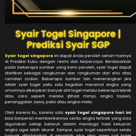
Syair Togel Singapore |
Prediksi Syair SGP
Syair togel singapore
ini dapat Anda peroleh sehari-harinya
di Prediksi Kubu dengan resmi dan terpercaya. Berdasarkan
pada beberapa sumber yang kami peroleh, syair togel dapat
diartikan sebagai rangkuman dan rangkuman dari shio atau
ramalan zodiac. Beberapa sumber lain menerangkan jika
istilah syair togel yaitu satu kegiatan meramal angka yang
umumnya dikerjakan banyak ahli togel melalui beberapa teknik
atau cara seperti melalui ijtihad mimpi, angka taysen,
penanggalan Jawa, paito atau angka mistis.
Oleh karena itu, karena ada
syair togel singapore hari ini
bisa berperan memberikannya cerita angka terbaik yang bisa
digunakan setiap betaruh dalam menduga hasil keluaran
angka agar lebih akurat. Sampai, syair togel sepertinya selalu
banyak dihidangkan di sejumlah situs atau agen judi togel