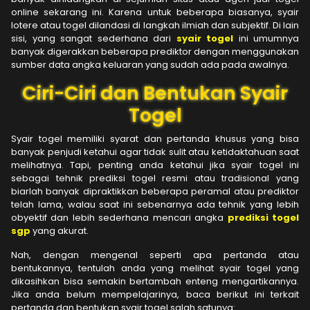
online sekarang ini. Karena untuk beberapa biasanya, syair
lotere atau togel dilandasi di langkah ilmiah dan subjektif. Di lain
sisi, yang sangat sederhana dari
syair togel
ini umumnya
banyak digerakkan beberapa prediktor dengan menggunakan
sumber data angka keluaran yang sudah ada pada awalnya.
Ciri-Ciri dan Bentukan Syair
Togel
Syair togel memiliki syarat dan pertanda khusus yang bisa
banyak penjudi ketahui agar tidak sulit atau ketidaktahuan saat
melihatnya. Tapi, penting anda ketahui jika syair togel ini
sebagai tehnik prediksi togel resmi atau tradisional yang
biarlah banyak dipraktikkan beberapa peramal atau prediktor
telah lama, walau saat ini sebenarnya ada tehnik yang lebih
obyektif dan lebih sederhana mencari angka
prediksi togel
sgp
yang akurat.
Nah, dengan mengenal seperti apa pertanda atau
bentukannya, tentulah anda yang melihat syair togel yang
dikasihkan bisa semakin bertambah enteng mengartikannya.
Jika anda belum mempelajarinya, baca berikut ini terkait
pertanda dan bentukan syair togel salah satunya: