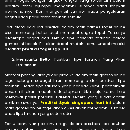
online togel. Dengan angka- angka yang tercantum dalam
prediksi tentu dijumpai mengambil sumber pada langkah
permainannya. Dan mengambil sumber pada pengeluaran
angka pada perputaran taruhan semula.
Jadi alami saja jika prediksi dalam main games togel online
bisa menolong bettor buat membuat angka tepat. Tentunya
beberapa angka dari semua tipe pasaran taruhan dalam
games ini besok. Riil akan dapat mudah kamu jumpai melalui
peranan
prediksi togel sgp jitu
.
Membantu Bettor Pastikan Tipe Taruhan Yang Akan
Dimainkan
Manfaat penting lainnya dari prediksi dalam main games online
togel sebagai sebagai lajur menolong bettor pastikan tipe
taruhan . Maka tipe taruhan yang hendak kamu permainkan
besok riil akan mudah didetetapkan. Jika saja kamu bisa
memakai posisi prediksi. Karena seperti yang sudah admin
berikan awalnya.
Prediksi Syair singapore hari ini
dalam
main games online togel akan dikeluarkan mengambil sumber
pada tipe taruhan yang sudah ada.
Tentu kamu yang esoknya ragu dalam pastikan tipe taruhan
games online togel yang ingin dimainkan. Kamu bisa