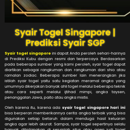
Syair Togel Singapore |
Prediksi Syair SGP
Syair togel singapore
ini dapat Anda peroleh sehari-harinya
di Prediksi Kubu dengan resmi dan terpercaya. Berdasarkan
pada beberapa sumber yang kami peroleh, syair togel dapat
diartikan sebagai rangkuman dan rangkuman dari shio atau
ramalan zodiac. Beberapa sumber lain menerangkan jika
istilah syair togel yaitu satu kegiatan meramal angka yang
umumnya dikerjakan banyak ahli togel melalui beberapa teknik
atau cara seperti melalui ijtihad mimpi, angka taysen,
penanggalan Jawa, paito atau angka mistis.
Oleh karena itu, karena ada
syair togel singapore hari ini
bisa berperan memberikannya cerita angka terbaik yang bisa
digunakan setiap betaruh dalam menduga hasil keluaran
angka agar lebih akurat. Sampai, syair togel sepertinya selalu
banyak dihidangkan di sejumlah situs atau agen judi togel