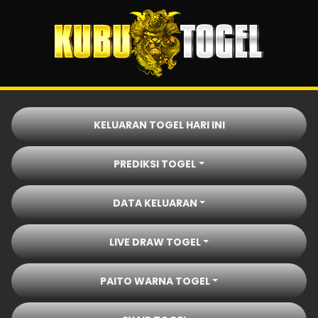
KELUARAN TOGEL HARI INI
PREDIKSI TOGEL
DATA KELUARAN
LIVE DRAW TOGEL
PAITO WARNA TOGEL