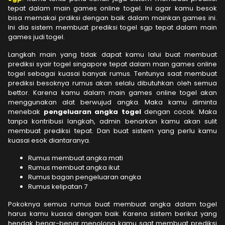
tepat dalam main games online togel. Ini agar kamu besok
bisa memakai prdiksi dengan baik dalam mainkan games ini.
Ini dia sistem membuat prediksi togel sgp tepat dalam main
games judi togel.
Langkah main yang tidak dapat kamu lalui buat membuat
prediksi syair togel singapore tepat dalam main games online
togel sebagai kuasai banyak rumus. Tentunya saat membuat
prediksi besoknya rumus akan selalu dibutuhkan oleh semua
bettor. Karena kamu dalam main games online togel akan
menggunakan alat berwujud angka. Maka kamu diminta
menebak
pengeluaran angka togel
dengan cocok. Maka
tanpa kontribusi langkah, admin benarkan kamu akan sulit
membuat prediksi tepat. Dan buat sistem yang perlu kamu
kuasai esok diantaranya.
Rumus membuat angka mati
Rumus membuat angka ikut
Rumus bagan pengeluaran angka
Rumus kelipatan 7
Pokoknya semua rumus buat membuat angka dalam togel
harus kamu kuasai dengan baik. Karena sistem berikut yang
hendak benar-benar menolong kamu saat membuat prediksi