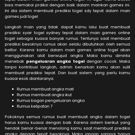
bisa memakai prdiksi dengan baik dalam mainkan games ini.
Ini dia sistem membuat prediksi togel sdy tepat dalam main
games judi togel.
Langkah main yang tidak dapat kamu lalui buat membuat
prediksi syair togel sydney tepat dalam main games online
togel sebagai kuasai banyak rumus. Tentunya saat membuat
prediksi besoknya rumus akan selalu dibutuhkan oleh semua
bettor. Karena kamu dalam main games online togel akan
menggunakan alat berwujud angka. Maka kamu diminta
menebak
pengeluaran angka togel
dengan cocok. Maka
tanpa kontribusi langkah, admin benarkan kamu akan sulit
membuat prediksi tepat. Dan buat sistem yang perlu kamu
kuasai esok diantaranya.
Rumus membuat angka mati
Rumus membuat angka ikut
Rumus bagan pengeluaran angka
Rumus kelipatan 7
Pokoknya semua rumus buat membuat angka dalam togel
harus kamu kuasai dengan baik. Karena sistem berikut yang
hendak benar-benar menolong kamu saat membuat prediksi
angka dengan tepat besoknya. Maka jangan sampai hanya