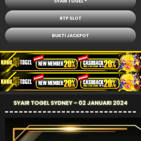
SYAIR TOGEL
RTP SLOT
BUKTI JACKPOT
SYAIR TOGEL SYDNEY – 02 JANUARI 2024