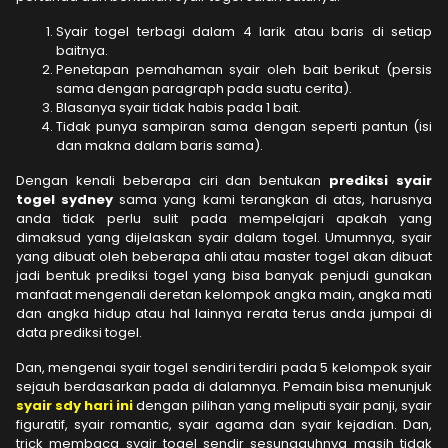
Syair togel terbagi dalam 4 larik atau baris di setiap
baitnya.
Penetapan pemahaman syair oleh bait berikut (persis
sama dengan paragraph pada suatu cerita).
BIasanya syair tidak habis pada 1 bait.
Tidak punya sampiran sama dengan seperti pantun (isi
dan makna dalam baris sama).
Dengan kenali beberapa ciri dan bentukan
prediksi syair
togel sydney
sama yang kami terangkan di atas, harusnya
anda tidak perlu sulit pada mempelajari apakah yang
dimaksud yang dijelaskan syair dalam togel. Umumnya, syair
yang dibuat oleh beberapa ahli atau master togel akan dibuat
jadi bentuk prediksi togel yang bisa banyak penjudi gunakan
manfaat mengenali deretan kelompok angka main, angka mati
dan angka hidup atau hal lainnya rerata terus anda jumpai di
data prediksi togel.
Dan, mengenai syair togel sendiri terdiri pada 5 kelompok syair
sejauh berdasarkan pada di dalamnya. Pemain bisa menunjuk
syair sdy hari ini
dengan pilihan yang meliputi syair panji, syair
figuratif, syair romantic, syair agama dan syair kejadian. Dan,
trick membaca syair togel sendir sesungguhnya masih tidak