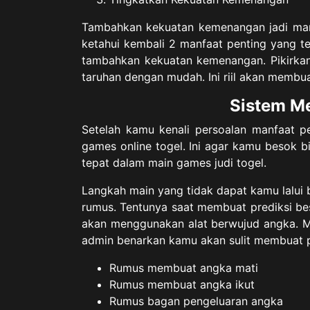
Tambahkan kekuatan kemenangan jadi manfa
ketahui kembali 2 manfaat penting yang t
tambahkan kekuatan kemenangan. Pikirkan 
taruhan dengan mudah. Ini riil akan mem
Sistem Me
Setelah kamu kenali persoalan manfaat p
games online togel. Ini agar kamu besok b
tepat dalam main games judi togel.
Langkah main yang tidak dapat kamu lalui 
rumus. Tentunya saat membuat prediksi be
akan menggunakan alat berwujud angka.
admin benarkan kamu akan sulit membuat pr
Rumus membuat angka mati
Rumus membuat angka ikut
Rumus bagan pengeluaran angka