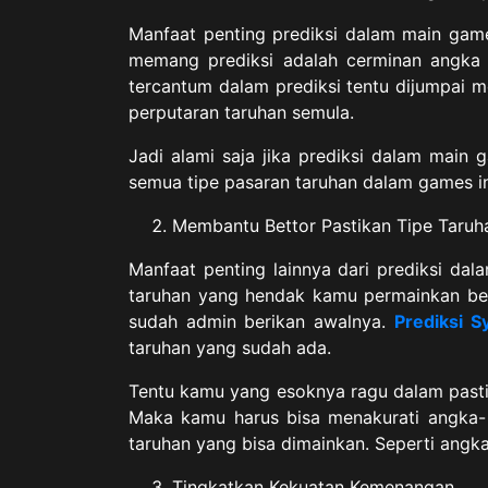
Manfaat penting prediksi dalam main ga
memang prediksi adalah cerminan angka 
tercantum dalam prediksi tentu dijumpai
perputaran taruhan semula.
Jadi alami saja jika prediksi dalam main
semua tipe pasaran taruhan dalam games in
Membantu Bettor Pastikan Tipe Taru
Manfaat penting lainnya dari prediksi dal
taruhan yang hendak kamu permainkan beso
sudah admin berikan awalnya.
Prediksi Sy
taruhan yang sudah ada.
Tentu kamu yang esoknya ragu dalam pastik
Maka kamu harus bisa menakurati angka- 
taruhan yang bisa dimainkan. Seperti angka
Tingkatkan Kekuatan Kemenangan