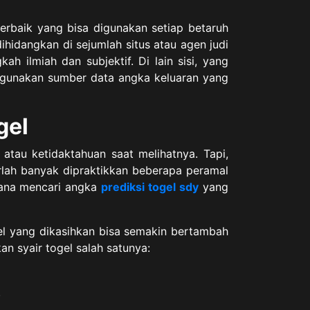
erbaik yang bisa digunakan setiap betaruh
ihidangkan di sejumlah situs atau agen judi
ah ilmiah dan subjektif. Di lain sisi, yang
gunakan sumber data angka keluaran yang
gel
 atau ketidaktahuan saat melihatnya. Tapi,
iarlah banyak dipraktikkan beberapa peramal
rhana mencari angka
prediksi togel sdy
yang
el yang dikasihkan bisa semakin bertambah
n syair togel salah satunya:
.