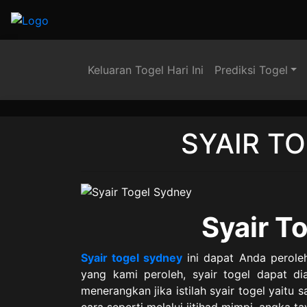
Keluaran Togel Hari Ini
Prediksi Togel
SYAIR TO
Syair T
Syair togel sydney
ini dapat Anda perole
yang kami peroleh, syair togel dapat d
menerangkan jika istilah syair togel yait