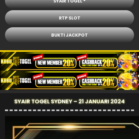
SYAIR TOGEL
RTP SLOT
BUKTI JACKPOT
SYAIR TOGEL SYDNEY – 21 JANUARI 2024