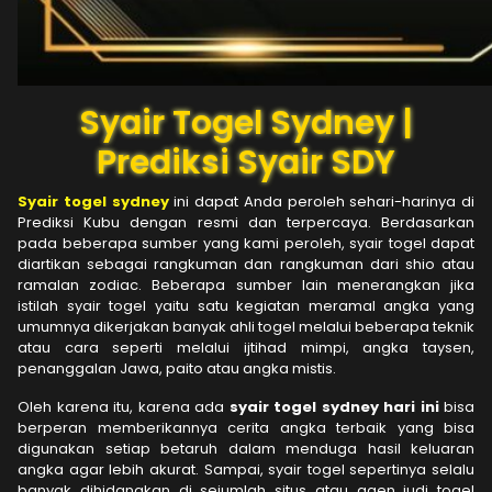
Syair Togel Sydney |
Prediksi Syair SDY
Syair togel sydney
ini dapat Anda peroleh sehari-harinya di
Prediksi Kubu dengan resmi dan terpercaya. Berdasarkan
pada beberapa sumber yang kami peroleh, syair togel dapat
diartikan sebagai rangkuman dan rangkuman dari shio atau
ramalan zodiac. Beberapa sumber lain menerangkan jika
istilah syair togel yaitu satu kegiatan meramal angka yang
umumnya dikerjakan banyak ahli togel melalui beberapa teknik
atau cara seperti melalui ijtihad mimpi, angka taysen,
penanggalan Jawa, paito atau angka mistis.
Oleh karena itu, karena ada
syair togel sydney hari ini
bisa
berperan memberikannya cerita angka terbaik yang bisa
digunakan setiap betaruh dalam menduga hasil keluaran
angka agar lebih akurat. Sampai, syair togel sepertinya selalu
banyak dihidangkan di sejumlah situs atau agen judi togel