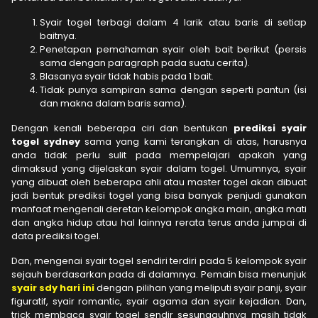
Syair togel terbagi dalam 4 larik atau baris di setiap
baitnya.
Penetapan pemahaman syair oleh bait berikut (persis
sama dengan paragraph pada suatu cerita).
BIasanya syair tidak habis pada 1 bait.
Tidak punya sampiran sama dengan seperti pantun (isi
dan makna dalam baris sama).
Dengan kenali beberapa ciri dan bentukan
prediksi syair
togel sydney
sama yang kami terangkan di atas, harusnya
anda tidak perlu sulit pada mempelajari apakah yang
dimaksud yang dijelaskan syair dalam togel. Umumnya, syair
yang dibuat oleh beberapa ahli atau master togel akan dibuat
jadi bentuk prediksi togel yang bisa banyak penjudi gunakan
manfaat mengenali deretan kelompok angka main, angka mati
dan angka hidup atau hal lainnya rerata terus anda jumpai di
data prediksi togel.
Dan, mengenai syair togel sendiri terdiri pada 5 kelompok syair
sejauh berdasarkan pada di dalamnya. Pemain bisa menunjuk
syair sdy hari ini
dengan pilihan yang meliputi syair panji, syair
figuratif, syair romantic, syair agama dan syair kejadian. Dan,
trick membaca syair togel sendir sesungguhnya masih tidak