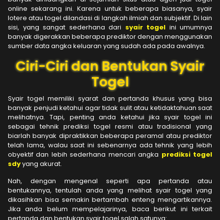
online sekarang ini. Karena untuk beberapa biasanya, syair
lotere atau togel dilandasi di langkah ilmiah dan subjektif. Di lain
sisi, yang sangat sederhana dari
syair togel
ini umumnya
banyak digerakkan beberapa prediktor dengan menggunakan
sumber data angka keluaran yang sudah ada pada awalnya.
Ciri-Ciri dan Bentukan Syair
Togel
Syair togel memiliki syarat dan pertanda khusus yang bisa
banyak penjudi ketahui agar tidak sulit atau ketidaktahuan saat
melihatnya. Tapi, penting anda ketahui jika syair togel ini
sebagai tehnik prediksi togel resmi atau tradisional yang
biarlah banyak dipraktikkan beberapa peramal atau prediktor
telah lama, walau saat ini sebenarnya ada tehnik yang lebih
obyektif dan lebih sederhana mencari angka
prediksi togel
sdy
yang akurat.
Nah, dengan mengenal seperti apa pertanda atau
bentukannya, tentulah anda yang melihat syair togel yang
dikasihkan bisa semakin bertambah enteng mengartikannya.
Jika anda belum mempelajarinya, baca berikut ini terkait
pertanda dan bentukan syair togel salah satunya: