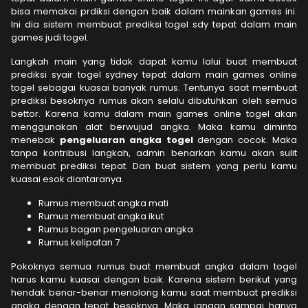
bisa memakai prdiksi dengan baik dalam mainkan games ini.
Ini dia sistem membuat prediksi togel sdy tepat dalam main
games judi togel.
Langkah main yang tidak dapat kamu lalui buat membuat
prediksi syair togel sydney tepat dalam main games online
togel sebagai kuasai banyak rumus. Tentunya saat membuat
prediksi besoknya rumus akan selalu dibutuhkan oleh semua
bettor. Karena kamu dalam main games online togel akan
menggunakan alat berwujud angka. Maka kamu diminta
menebak
pengeluaran angka togel
dengan cocok. Maka
tanpa kontribusi langkah, admin benarkan kamu akan sulit
membuat prediksi tepat. Dan buat sistem yang perlu kamu
kuasai esok diantaranya.
Rumus membuat angka mati
Rumus membuat angka ikut
Rumus bagan pengeluaran angka
Rumus kelipatan 7
Pokoknya semua rumus buat membuat angka dalam togel
harus kamu kuasai dengan baik. Karena sistem berikut yang
hendak benar-benar menolong kamu saat membuat prediksi
angka dengan tepat besoknya. Maka jangan sampai hanya