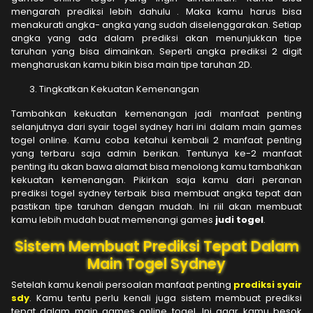
mengarah prediksi lebih dahulu . Maka kamu harus bisa
menakurati angka- angka yang sudah diselenggarakan. Setiap
angka yang ada dalam prediksi akan menunjukkan tipe
taruhan yang bisa dimainkan. Seperti angka prediksi 2 digit
mengharuskan kamu bikin bisa main tipe taruhan 2D.
Tingkatkan Kekuatan Kemenangan
Tambahkan kekuatan kemenangan jadi manfaat penting
selanjutnya dari syair togel sydney hari ini dalam main games
togel online. Kamu coba ketahui kembali 2 manfaat penting
yang terbaru saja admin berikan. Tentunya ke-2 manfaat
penting itu akan bawa alamat bisa menolong kamu tambahkan
kekuatan kemenangan. Pikirkan saja kamu dari peranan
prediksi togel sydney terbaik bisa membuat angka tepat dan
pastikan tipe taruhan dengan mudah. Ini riil akan membuat
kamu lebih mudah buat memenangi games
judi togel
.
Sistem Membuat Prediksi Tepat Dalam
Main Togel Sydney
Setelah kamu kenali persoalan manfaat penting
prediksi syair
sdy
. Kamu tentu perlu kenali juga sistem membuat prediksi
tepat dalam main games online togel. Ini agar kamu besok