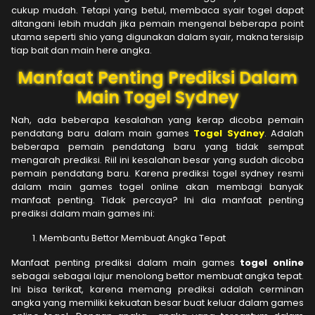
cukup mudah. Tetapi yang betul, membaca syair togel dapat
ditangani lebih mudah jika pemain mengenal beberapa point
utama seperti shio yang digunakan dalam syair, makna tersisip
tiap bait dan main here angka.
Manfaat Penting Prediksi Dalam
Main Togel Sydney
Nah, ada beberapa kesalahan yang kerap dicoba pemain
pendatang baru dalam main games
Togel Sydney
. Adalah
beberapa pemain pendatang baru yang tidak sempat
mengarah prediksi. Riil ini kesalahan besar yang sudah dicoba
pemain pendatang baru. Karena prediksi togel sydney resmi
dalam main games togel online akan membagi banyak
manfaat penting. Tidak percaya? Ini dia manfaat penting
prediksi dalam main games ini:
Membantu Bettor Membuat Angka Tepat
Manfaat penting prediksi dalam main games
togel online
sebagai sebagai lajur menolong bettor membuat angka tepat.
Ini bisa terikat, karena memang prediksi adalah cerminan
angka yang memiliki kekuatan besar buat keluar dalam games