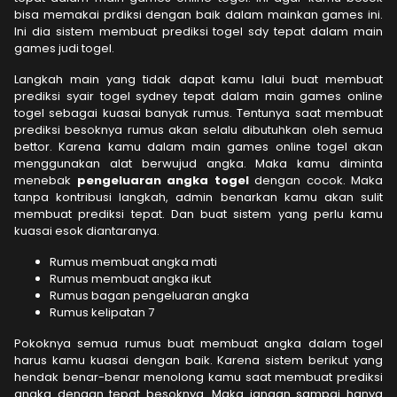
bisa memakai prdiksi dengan baik dalam mainkan games ini.
Ini dia sistem membuat prediksi togel sdy tepat dalam main
games judi togel.
Langkah main yang tidak dapat kamu lalui buat membuat
prediksi syair togel sydney tepat dalam main games online
togel sebagai kuasai banyak rumus. Tentunya saat membuat
prediksi besoknya rumus akan selalu dibutuhkan oleh semua
bettor. Karena kamu dalam main games online togel akan
menggunakan alat berwujud angka. Maka kamu diminta
menebak
pengeluaran angka togel
dengan cocok. Maka
tanpa kontribusi langkah, admin benarkan kamu akan sulit
membuat prediksi tepat. Dan buat sistem yang perlu kamu
kuasai esok diantaranya.
Rumus membuat angka mati
Rumus membuat angka ikut
Rumus bagan pengeluaran angka
Rumus kelipatan 7
Pokoknya semua rumus buat membuat angka dalam togel
harus kamu kuasai dengan baik. Karena sistem berikut yang
hendak benar-benar menolong kamu saat membuat prediksi
angka dengan tepat besoknya. Maka jangan sampai hanya