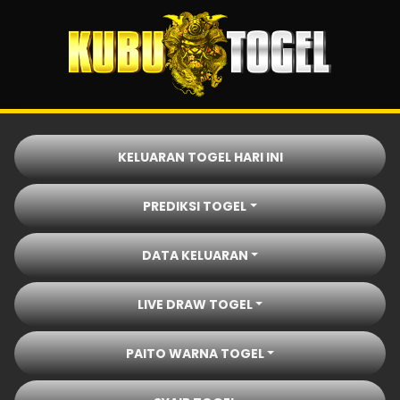
KELUARAN TOGEL HARI INI
PREDIKSI TOGEL
DATA KELUARAN
LIVE DRAW TOGEL
PAITO WARNA TOGEL