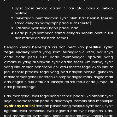
Syair togel terbagi dalam 4 larik atau baris di setiap
baitnya.
Penetapan pemahaman syair oleh bait berikut (persis
sama dengan paragraph pada suatu cerita).
BIasanya syair tidak habis pada 1 bait.
Tidak punya sampiran sama dengan seperti pantun (isi
dan makna dalam baris sama).
Dengan kenali beberapa ciri dan bentukan
prediksi syair
togel sydney
sama yang kami terangkan di atas, harusnya
anda tidak perlu sulit pada mempelajari apakah yang
dimaksud yang dijelaskan syair dalam togel. Umumnya, syair
yang dibuat oleh beberapa ahli atau master togel akan dibuat
jadi bentuk prediksi togel yang bisa banyak penjudi gunakan
manfaat mengenali deretan kelompok angka main, angka mati
dan angka hidup atau hal lainnya rerata terus anda jumpai di
data prediksi togel.
Dan, mengenai syair togel sendiri terdiri pada 5 kelompok syair
sejauh berdasarkan pada di dalamnya. Pemain bisa menunjuk
syair sdy hari ini
dengan pilihan yang meliputi syair panji, syair
figuratif, syair romantic, syair agama dan syair kejadian. Dan,
trick membaca syair togel sendir sesungguhnya masih tidak