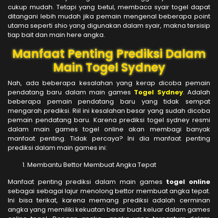
cukup mudah. Tetapi yang betul, membaca syair togel dapat
ditangani lebih mudah jika pemain mengenal beberapa point
utama seperti shio yang digunakan dalam syair, makna tersisip
tiap bait dan main here angka.
Manfaat Penting Prediksi Dalam
Main Togel Sydney
Nah, ada beberapa kesalahan yang kerap dicoba pemain
pendatang baru dalam main games
Togel Sydney
. Adalah
beberapa pemain pendatang baru yang tidak sempat
mengarah prediksi. Riil ini kesalahan besar yang sudah dicoba
pemain pendatang baru. Karena prediksi togel sydney resmi
dalam main games togel online akan membagi banyak
manfaat penting. Tidak percaya? Ini dia manfaat penting
prediksi dalam main games ini:
Membantu Bettor Membuat Angka Tepat
Manfaat penting prediksi dalam main games
togel online
sebagai sebagai lajur menolong bettor membuat angka tepat.
Ini bisa terikat, karena memang prediksi adalah cerminan
angka yang memiliki kekuatan besar buat keluar dalam games