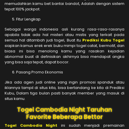
memudahkan kamu bet bantai bandot, Adalah dengan sistem
tepat 100% jackpot.
Fitur Lengkap
Sebagai warga indonesia asli kurang rasa-rasa-rasanya
apabila tidak ada hal misteri atau mistis yang terkait pada
semua hal ditambah judi togel, Buat itu
Prediksi Kubu
Togel
siapkan kamus erek erek buku mimpi togel catat, bermotif, dan
biasa ini bisa menolong kamu yang rasakan kejadian
abnormal buat di definisikan akhirnya bisa mendapat angka
yang bisa saja tepat, dapat bocor.
Pasang Promo Ekonomis
Jika ada agen judi online yang ingin promosi spanduk atau
iklannya tampil di situs kita, bisa bertandang ke kita di Prediksi
Kubu, Dalam tiga bulan pasti banyak member yang masuk di
situs kamu.
Togel Cambodia Night Taruhan
Favorite Beberapa Bettor
Togel Cambodia Night
ini sudah menjadi premainan