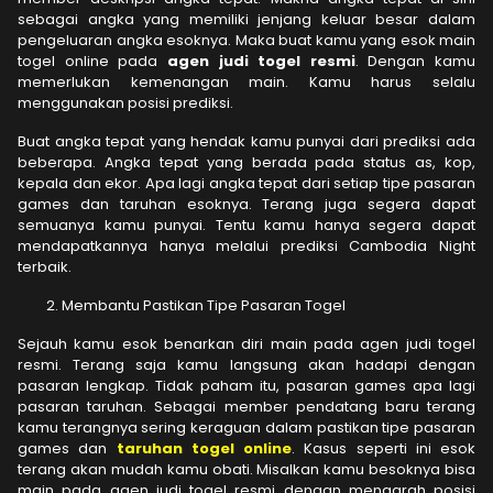
sebagai angka yang memiliki jenjang keluar besar dalam
pengeluaran angka esoknya. Maka buat kamu yang esok main
togel online pada
agen judi togel resmi
. Dengan kamu
memerlukan kemenangan main. Kamu harus selalu
menggunakan posisi prediksi.
Buat angka tepat yang hendak kamu punyai dari prediksi ada
beberapa. Angka tepat yang berada pada status as, kop,
kepala dan ekor. Apa lagi angka tepat dari setiap tipe pasaran
games dan taruhan esoknya. Terang juga segera dapat
semuanya kamu punyai. Tentu kamu hanya segera dapat
mendapatkannya hanya melalui prediksi Cambodia Night
terbaik.
Membantu Pastikan Tipe Pasaran Togel
Sejauh kamu esok benarkan diri main pada agen judi togel
resmi. Terang saja kamu langsung akan hadapi dengan
pasaran lengkap. Tidak paham itu, pasaran games apa lagi
pasaran taruhan. Sebagai member pendatang baru terang
kamu terangnya sering keraguan dalam pastikan tipe pasaran
games dan
taruhan togel online
. Kasus seperti ini esok
terang akan mudah kamu obati. Misalkan kamu besoknya bisa
main pada agen judi togel resmi dengan mengarah posisi