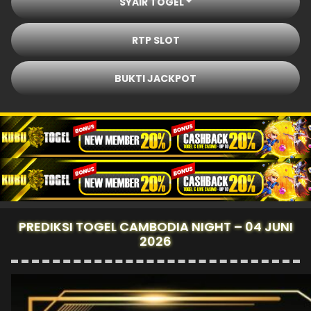
SYAIR TOGEL
RTP SLOT
BUKTI JACKPOT
PREDIKSI TOGEL CAMBODIA NIGHT – 04 JUNI
2026