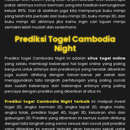
pakar akhirnya nomor bermain yang kita hasilkan kemungkinan
keluar 85%. Dan di silahkan juga kita mempunyai buku mimpi
yang telah kita perbaiki dari buku mimpi 2D, buku mimpi 3D, dan
buku mimpi 4D akhirnya jika kamu ingin cari tujuan mimpi
semakin lebih mudah dan sederhana.
Prediksi Togel Cambodia
Night
Prediksi togel Cambodia Night ini adalah
situs togel online
yang selalu membagi beberapa hal togel online yang paling
berguna untuk artisnya dan prediksinya yang hendak diberikan
juga sudah dihitung dengan benar-benar jeli sekali dan
menggunakan tata langkah perhitungan yang paling cocok
dan sudah beberapa dari beberapa artisnya yang paling
percaya dengan prediksi yang diberikan di situs ini.
Prediksi togel Cambodia Night terbaik
ini meliputi invest
togel 2D, angka bermain 2D, angka tepat 2D, angka mistis,
angka tolak, prediksi togel 4D, togel 3D, keluaran shio dan
gabungan 2D. Prediksi yang diberikan ini semua sudah dihitung
dengan tata langkah yang sama sesuai dan cocok jadi prediksi
yang diberikan ini sangat terbukti akan berguna sekali untuk