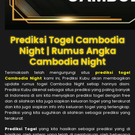
Prediksi Togel Cambodia
Night | Rumus Angka
Cambodia Night
Terimakasih telah mengunjungi situs
prediksi togel
Cambodia Night
kami ini, Prediksi Kubu akan membagikan
update rumus togel Cambodia Night setiap harinya disini.
Prediksi Kubu dikenal sebagai situs prediksi yang paling banyak
di Indonesia di sini kita menyajikan prediksi togel dengan free
dan di silahkan kita juga siapkan keluaran togel yang terakurat
dan kita juga siapkan info info keluaran togel yang terlengkap.
Prediksi yang kita suguhkan di silahkan sebagai prediksi yang
terakurat.
Prediksi
Togel
yang kita hasilkan sebagai prediksi yang di
hasilkan oleh sistem yang telah di pembaruan oleh beberapa