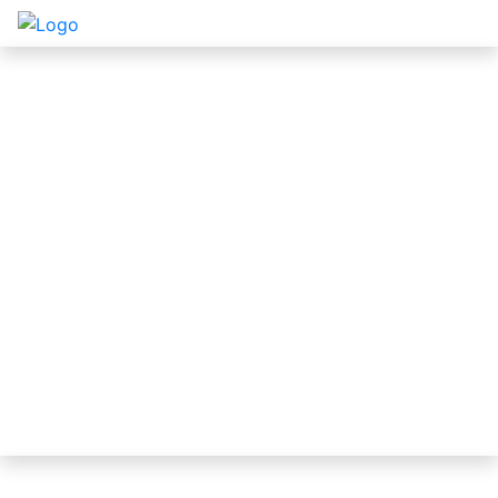
Keluaran Togel Hari Ini
Prediksi Togel
Data Keluaran
Live Draw Togel
Paito Warna Togel
Syair Togel
RTP Slot
Bukti JACKPOT