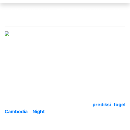
PREDIKSI TOGEL CAMBODIA NIGHT – 09
FEBRUARI 2024
Prediksi Togel
Cambodia Night |
Rumus Angka
Cambodia Night
Terimakasih telah mengunjungi situs
prediksi togel
Cambodia Night
kami ini, Prediksi Kubu akan
membagikan update rumus togel Cambodia Night
setiap harinya disini. Prediksi Kubu dikenal sebagai