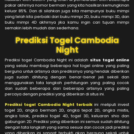
pakar akhirnya nomor bermain yang kita hasilkan kemungkinan
keluar 85%. Dan di silahkan juga kita mempunyai buku mimpi
yang telah kita perbaiki dari buku mimpi 2D, buku mimpi 3D, dan
buku mimpi 4D akhirnya jika kamu ingin cari tujuan mimpi
semakin lebih mudah dan sederhana.
Prediksi Togel Cambodia
Night
Prediksi togel Cambodia Night ini adalah
situs togel online
yang selalu membagi beberapa hal togel online yang paling
berguna untuk artisnya dan prediksinya yang hendak diberikan
juga sudah dihitung dengan benar-benar jeli sekali dan
menggunakan tata langkah perhitungan yang paling cocok
dan sudah beberapa dari beberapa artisnya yang paling
percaya dengan prediksi yang diberikan di situs ini.
Prediksi togel Cambodia Night terbaik
ini meliputi invest
togel 2D, angka bermain 2D, angka tepat 2D, angka mistis,
angka tolak, prediksi togel 4D, togel 3D, keluaran shio dan
gabungan 2D. Prediksi yang diberikan ini semua sudah dihitung
dengan tata langkah yang sama sesuai dan cocok jadi prediksi
yang diberikan ini sangat terbukti akan berguna sekali untuk