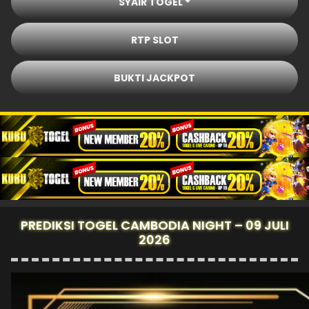
SYAIR TOGEL
RTP SLOT
BUKTI JACKPOT
PREDIKSI TOGEL CAMBODIA NIGHT – 09 JULI
2026