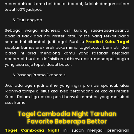
memudahkan kamu bet bantai bandot, Adalah dengan sistem
tepat 100% jackpot.
Fitur Lengkap
Sebagai warga indonesia asli kurang rasa-rasa-rasanya
apabila tidak ada hal misteri atau mistis yang terkait pada
semua hal ditambah judi togel, Buat itu
Prediksi Kubu
Togel
siapkan kamus erek erek buku mimpi togel catat, bermotif, dan
biasa ini bisa menolong kamu yang rasakan kejadian
abnormal buat di definisikan akhirnya bisa mendapat angka
yang bisa saja tepat, dapat bocor.
Pasang Promo Ekonomis
Jika ada agen judi online yang ingin promosi spanduk atau
iklannya tampil di situs kita, bisa bertandang ke kita di Prediksi
Kubu, Dalam tiga bulan pasti banyak member yang masuk di
situs kamu.
Togel Cambodia Night Taruhan
Favorite Beberapa Bettor
Togel Cambodia Night
ini sudah menjadi premainan