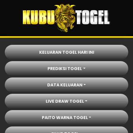
KELUARAN TOGEL HARI INI
PREDIKSI TOGEL
DATA KELUARAN
LIVE DRAW TOGEL
PAITO WARNA TOGEL