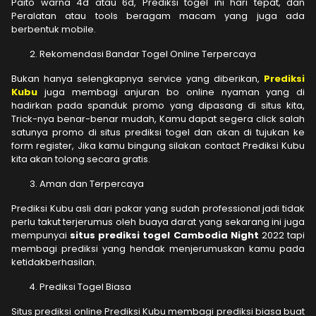
Paito warna 4d atau 6d, Prediksi togel ini hari tepat, dan
Peralatan atau tools beragam macam yang juga ada
berbentuk mobile.
Rekomendasi Bandar Togel Online Terpercaya
Bukan hanya selengkapnya service yang diberikan,
Prediksi
Kubu
juga membagi anjuran bo online nyaman yang di
hadirkan pada spanduk promo yang dipasang di situs kita,
Trick-nya benar-benar mudah, Kamu dapat segera click salah
satunya promo di situs prediksi togel dan akan di tujukan ke
form register, Jika kamu bingung silakan contact Prediksi Kubu
kita akan tolong secara gratis.
Aman dan Terpercaya
Prediksi Kubu asli dari pakar yang sudah professional jadi tidak
perlu takut terjerumus oleh buaya darat yang sekarang ini juga
mempunyai
situs prediksi togel Cambodia Night
2022 tapi
membagi prediksi yang hendak menjerumuskan kamu pada
ketidakberhasilan.
Prediksi Togel Biasa
Situs prediksi online Prediksi Kubu membagi prediksi biasa buat