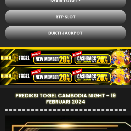
SYAIR TOGEL
RTP SLOT
BUKTI JACKPOT
PREDIKSI TOGEL CAMBODIA NIGHT – 19
FEBRUARI 2024