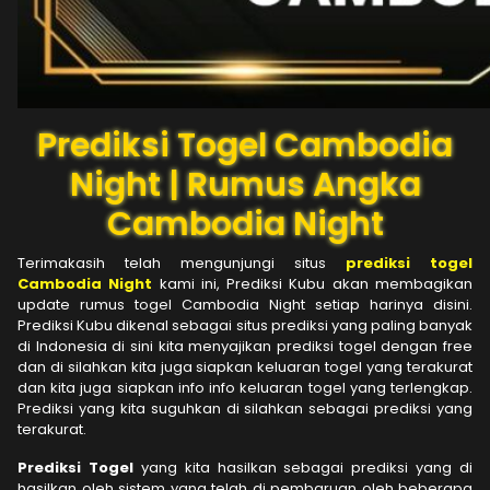
Prediksi Togel Cambodia
Night | Rumus Angka
Cambodia Night
Terimakasih telah mengunjungi situs
prediksi togel
Cambodia Night
kami ini, Prediksi Kubu akan membagikan
update rumus togel Cambodia Night setiap harinya disini.
Prediksi Kubu dikenal sebagai situs prediksi yang paling banyak
di Indonesia di sini kita menyajikan prediksi togel dengan free
dan di silahkan kita juga siapkan keluaran togel yang terakurat
dan kita juga siapkan info info keluaran togel yang terlengkap.
Prediksi yang kita suguhkan di silahkan sebagai prediksi yang
terakurat.
Prediksi
Togel
yang kita hasilkan sebagai prediksi yang di
hasilkan oleh sistem yang telah di pembaruan oleh beberapa