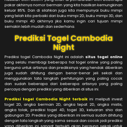
pakar akhirnya nomor bermain yang kita hasilkan kemungkinan
keluar 85%. Dan di silahkan juga kita mempunyai buku mimpi
yang telah kita perbaiki dari buku mimpi 2D, buku mimpi 3D, dan
buku mimpi 4D akhirnya jika kamu ingin cari tujuan mimpi
semakin lebih mudah dan sederhana.
Prediksi Togel Cambodia
Night
Prediksi togel Cambodia Night ini adalah
situs togel online
yang selalu membagi beberapa hal togel online yang paling
berguna untuk artisnya dan prediksinya yang hendak diberikan
juga sudah dihitung dengan benar-benar jeli sekali dan
menggunakan tata langkah perhitungan yang paling cocok
dan sudah beberapa dari beberapa artisnya yang paling
percaya dengan prediksi yang diberikan di situs ini.
Prediksi togel Cambodia Night terbaik
ini meliputi invest
togel 2D, angka bermain 2D, angka tepat 2D, angka mistis,
angka tolak, prediksi togel 4D, togel 3D, keluaran shio dan
gabungan 2D. Prediksi yang diberikan ini semua sudah dihitung
dengan tata langkah yang sama sesuai dan cocok jadi prediksi
yang diberikan ini sangat terbukti akan berguna sekali untuk