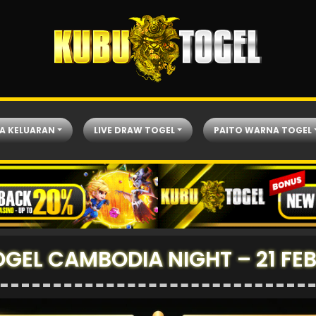
A KELUARAN
LIVE DRAW TOGEL
PAITO WARNA TOGEL
OGEL CAMBODIA NIGHT – 21 FE