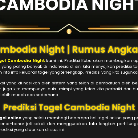
Cambodia Night | Rumus Angk
ogel Cambodia Night
kami ini, Prediksi Kubu akan membagikan up
si yang paling banyak di Indonesia di sini kita menyajikan prediksi 
 info info keluaran togel yang terlengkap. Prediksi yang kita suguhka
iksi yang di hasilkan oleh sistem yang telah di pembaruan oleh 
an juga kita mempunyai buku mimpi yang telah kita perbaiki dari 
in lebih mudah dan sederhana.
Prediksi Togel Cambodia Night
gel online
yang selalu membagi beberapa hal togel online yang pa
benar-benar jeli sekali dan menggunakan tata langkah perhitun
ksi yang diberikan di situs ini.