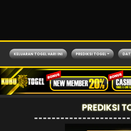
KELUARAN TOGEL HARI INI
PREDIKSI TOGEL
DAT
PREDIKSI T