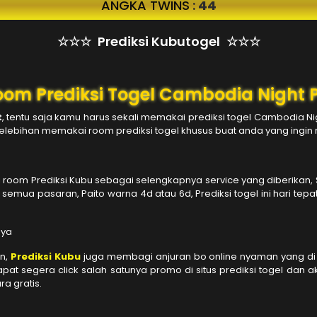
ANGKA TWINS
:
44
☆☆☆
Prediksi Kubutogel
☆☆☆
oom Prediksi Togel Cambodia Night P
t
, tentu saja kamu harus sekali memakai prediksi togel Cambodia N
i kelebihan memakai room prediksi togel khusus buat anda yang ing
 room Prediksi Kubu sebagai selengkapnya service yang diberikan, S
p semua pasaran, Paito warna 4d atau 6d, Prediksi togel ini hari t
aya
an,
Prediksi Kubu
juga membagi anjuran bo online nyaman yang di
pat segera click salah satunya promo di situs prediksi togel dan ak
ra gratis.