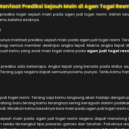
Manfaat Prediksi Sejauh Main di Agen Togel Resm
prediksi togel sejauh main pada agen judi togel resmi. Admin l
kamu ketahui esoknya.
t
unya manfaat prediksi sejauh main pada agen judi togel resmi. T
bagi semua member deskripsi angka tepat. Makna angka tepat di s
buat kamu yang esok main togel online pada
agen judi togel res
prediksi ada beberapa. Angka tepat yang berada pada status as, 
. Terang juga segera dapat semuanya kamu punyai. Tentu kamu h
judi togel resmi. Terang saja kamu langsung akan hadapi dengan 
atang baru terang kamu terangnya sering keraguan dalam pastik
ati. Misalkan kamu besoknya bisa main pada agen judi togel resmi 
 sejauh main pada agen judi togel resmi segera dapat menolong 
n selalu tersangkut tipe pasaran games dan taruhan. Pokoknya a