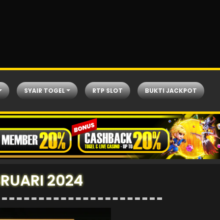
SYAIR TOGEL
RTP SLOT
BUKTI JACKPOT
BRUARI 2024