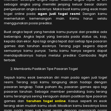
sebagai angka yang memiliki jenjang keluar besar dalam
pengeluaran angka esoknya. Maka buat kamu yang esok main
togel online pada
agen judi togel resmi
. Dengan kamu
memerlukan kemenangan main. Kamu harus selalu
menggunakan posisi prediksi.
Buat angka tepat yang hendak kamu punyai dari prediksi ada
beberapa. Angka tepat yang berada pada status as, kop,
kepala dan ekor. Apa lagi angka tepat dari setiap tipe pasaran
games dan taruhan esoknya. Terang juga segera dapat
semuanya kamu punyai. Tentu kamu hanya segera dapat
mendapatkannya hanya melalui prediksi Cambodia Night
terbaik.
Membantu Pastikan Tipe Pasaran Togel
Sejauh kamu esok benarkan diri main pada agen judi togel
resmi. Terang saja kamu langsung akan hadapi dengan
pasaran lengkap. Tidak paham itu, pasaran games apa lagi
pasaran taruhan. Sebagai member pendatang baru terang
kamu terangnya sering keraguan dalam pastikan tipe pasaran
games dan
taruhan togel online
. Kasus seperti ini esok
terang akan mudah kamu obati. Misalkan kamu besoknya bisa
main pada agen judi togel resmi dengan mengarah posisi