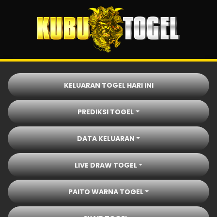
KELUARAN TOGEL HARI INI
PREDIKSI TOGEL
DATA KELUARAN
LIVE DRAW TOGEL
PAITO WARNA TOGEL