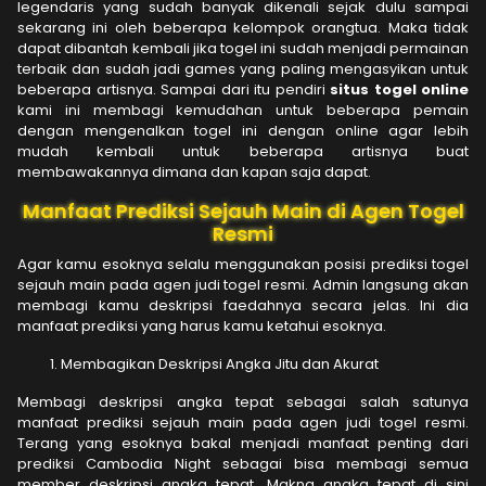
legendaris yang sudah banyak dikenali sejak dulu sampai
sekarang ini oleh beberapa kelompok orangtua. Maka tidak
dapat dibantah kembali jika togel ini sudah menjadi permainan
terbaik dan sudah jadi games yang paling mengasyikan untuk
beberapa artisnya. Sampai dari itu pendiri
situs
togel online
kami ini membagi kemudahan untuk beberapa pemain
dengan mengenalkan togel ini dengan online agar lebih
mudah kembali untuk beberapa artisnya buat
membawakannya dimana dan kapan saja dapat.
Manfaat Prediksi Sejauh Main di Agen Togel
Resmi
Agar kamu esoknya selalu menggunakan posisi prediksi togel
sejauh main pada agen judi togel resmi. Admin langsung akan
membagi kamu deskripsi faedahnya secara jelas. Ini dia
manfaat prediksi yang harus kamu ketahui esoknya.
Membagikan Deskripsi Angka Jitu dan Akurat
Membagi deskripsi angka tepat sebagai salah satunya
manfaat prediksi sejauh main pada agen judi togel resmi.
Terang yang esoknya bakal menjadi manfaat penting dari
prediksi Cambodia Night sebagai bisa membagi semua
member deskripsi angka tepat. Makna angka tepat di sini