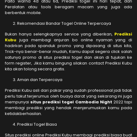
Paito warna 4d atau 6d, Prediksi togel ini hari tepat, dan
Peralatan atau tools beragam macam yang juga ada
berbentuk mobile.
Rekomendasi Bandar Togel Online Terpercaya
Bukan hanya selengkapnya service yang diberikan,
Prediksi
Kubu
juga membagi anjuran bo online nyaman yang di
hadirkan pada spanduk promo yang dipasang di situs kita,
Trick-nya benar-benar mudah, Kamu dapat segera click salah
satunya promo di situs prediksi togel dan akan di tujukan ke
form register, Jika kamu bingung silakan contact Prediksi Kubu
kita akan tolong secara gratis.
Aman dan Terpercaya
Prediksi Kubu asli dari pakar yang sudah professional jadi tidak
perlu takut terjerumus oleh buaya darat yang sekarang ini juga
mempunyai
situs prediksi togel Cambodia Night
2022 tapi
membagi prediksi yang hendak menjerumuskan kamu pada
ketidakberhasilan.
Prediksi Togel Biasa
Situs prediksi online Prediksi Kubu membagi prediksi biasa buat