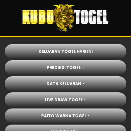
KELUARAN TOGEL HARI INI
PREDIKSI TOGEL
DATA KELUARAN
LIVE DRAW TOGEL
PAITO WARNA TOGEL