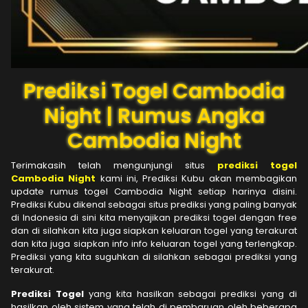
Prediksi Togel Cambodia
Night | Rumus Angka
Cambodia Night
Terimakasih telah mengunjungi situs
prediksi togel
Cambodia Night
kami ini, Prediksi Kubu akan membagikan
update rumus togel Cambodia Night setiap harinya disini.
Prediksi Kubu dikenal sebagai situs prediksi yang paling banyak
di Indonesia di sini kita menyajikan prediksi togel dengan free
dan di silahkan kita juga siapkan keluaran togel yang terakurat
dan kita juga siapkan info info keluaran togel yang terlengkap.
Prediksi yang kita suguhkan di silahkan sebagai prediksi yang
terakurat.
Prediksi
Togel
yang kita hasilkan sebagai prediksi yang di
hasilkan oleh sistem yang telah di pembaruan oleh beberapa