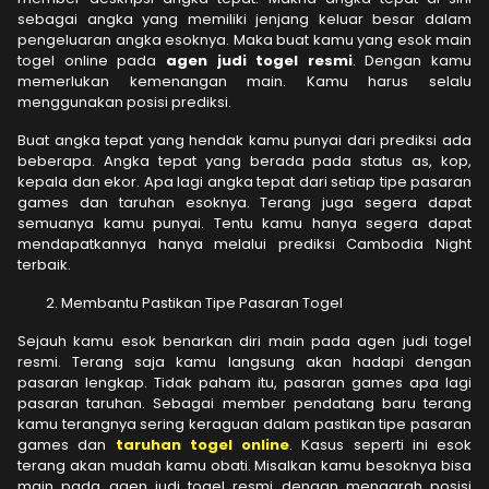
sebagai angka yang memiliki jenjang keluar besar dalam
pengeluaran angka esoknya. Maka buat kamu yang esok main
togel online pada
agen judi togel resmi
. Dengan kamu
memerlukan kemenangan main. Kamu harus selalu
menggunakan posisi prediksi.
Buat angka tepat yang hendak kamu punyai dari prediksi ada
beberapa. Angka tepat yang berada pada status as, kop,
kepala dan ekor. Apa lagi angka tepat dari setiap tipe pasaran
games dan taruhan esoknya. Terang juga segera dapat
semuanya kamu punyai. Tentu kamu hanya segera dapat
mendapatkannya hanya melalui prediksi Cambodia Night
terbaik.
Membantu Pastikan Tipe Pasaran Togel
Sejauh kamu esok benarkan diri main pada agen judi togel
resmi. Terang saja kamu langsung akan hadapi dengan
pasaran lengkap. Tidak paham itu, pasaran games apa lagi
pasaran taruhan. Sebagai member pendatang baru terang
kamu terangnya sering keraguan dalam pastikan tipe pasaran
games dan
taruhan togel online
. Kasus seperti ini esok
terang akan mudah kamu obati. Misalkan kamu besoknya bisa
main pada agen judi togel resmi dengan mengarah posisi