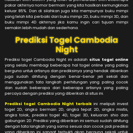
pakar akhirnya nomor bermain yang kita hasilkan kemungkinan
keluar 85%. Dan di silahkan juga kita mempunyai buku mimpi
yang telah kita perbaiki dari buku mimpi 2D, buku mimpi 3D, dan
buku mimpi 4D akhirnya jika kamu ingin cari tujuan mimpi
semakin lebih mudah dan sederhana.
Prediksi Togel Cambodia
Night
Prediksi togel Cambodia Night ini adalah
situs togel online
yang selalu membagi beberapa hal togel online yang paling
berguna untuk artisnya dan prediksinya yang hendak diberikan
juga sudah dihitung dengan benar-benar jeli sekali dan
menggunakan tata langkah perhitungan yang paling cocok
dan sudah beberapa dari beberapa artisnya yang paling
percaya dengan prediksi yang diberikan di situs ini.
Prediksi togel Cambodia Night terbaik
ini meliputi invest
togel 2D, angka bermain 2D, angka tepat 2D, angka mistis,
angka tolak, prediksi togel 4D, togel 3D, keluaran shio dan
gabungan 2D. Prediksi yang diberikan ini semua sudah dihitung
dengan tata langkah yang sama sesuai dan cocok jadi prediksi
yang diberikan ini sangat terbukti akan berguna sekali untuk