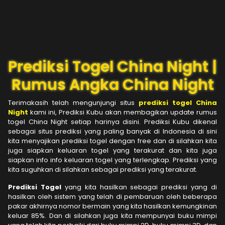
Prediksi Togel China Night |
Rumus Angka China Night
Terimakasih telah mengunjungi situs
prediksi togel China
Night
kami ini, Prediksi Kubu akan membagikan update rumus
togel China Night setiap harinya disini. Prediksi Kubu dikenal
sebagai situs prediksi yang paling banyak di Indonesia di sini
kita menyajikan prediksi togel dengan free dan di silahkan kita
juga siapkan keluaran togel yang terakurat dan kita juga
siapkan info info keluaran togel yang terlengkap. Prediksi yang
kita suguhkan di silahkan sebagai prediksi yang terakurat.
Prediksi
Togel
yang kita hasilkan sebagai prediksi yang di
hasilkan oleh sistem yang telah di pembaruan oleh beberapa
pakar akhirnya nomor bermain yang kita hasilkan kemungkinan
keluar 85%. Dan di silahkan juga kita mempunyai buku mimpi