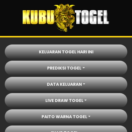
KELUARAN TOGEL HARI INI
PREDIKSI TOGEL
DATA KELUARAN
LIVE DRAW TOGEL
PAITO WARNA TOGEL