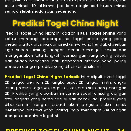
yang telah kita perbaiki dari buku mimpi 2D, buku mimpi 3D, dan
buku mimpi 4D akhirnya jika kamu ingin cari tujuan mimpi
semakin lebih mudah dan sederhana.
Prediksi Togel China Night
Prediksi togel China Night ini adalah
situs togel online
yang
selalu membagi beberapa hal togel online yang paling
berguna untuk artisnya dan prediksinya yang hendak diberikan
juga sudah dihitung dengan benar-benar jeli sekali dan
menggunakan tata langkah perhitungan yang paling cocok
dan sudah beberapa dari beberapa artisnya yang paling
percaya dengan prediksi yang diberikan di situs ini.
Prediksi togel China Night terbaik
ini meliputi invest togel
2D, angka bermain 2D, angka tepat 2D, angka mistis, angka
tolak, prediksi togel 4D, togel 3D, keluaran shio dan gabungan
2D. Prediksi yang diberikan ini semua sudah dihitung dengan
tata langkah yang sama sesuai dan cocok jadi prediksi yang
diberikan ini sangat terbukti akan berguna sekali untuk
beberapa artisnya yang paling ingin mendapat keuntungan
dengan parmainan togel ini.