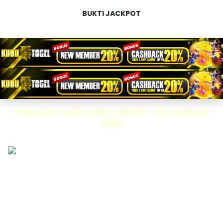
BUKTI JACKPOT
PREDIKSI TOGEL CHINA NIGHT – 22 JANUARI
2024