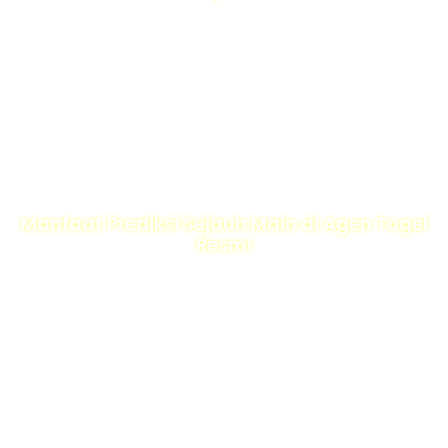
Togel China Night
ini sudah menjadi premainan legendaris
yang sudah banyak dikenali sejak dulu sampai sekarang ini
oleh beberapa kelompok orangtua. Maka tidak dapat dibantah
kembali jika togel ini sudah menjadi permainan terbaik dan
sudah jadi games yang paling mengasyikan untuk beberapa
artisnya. Sampai dari itu pendiri
situs
togel online
kami ini
membagi kemudahan untuk beberapa pemain dengan
mengenalkan togel ini dengan online agar lebih mudah
kembali untuk beberapa artisnya buat membawakannya
dimana dan kapan saja dapat.
Manfaat Prediksi Sejauh Main di Agen Togel
Resmi
Agar kamu esoknya selalu menggunakan posisi prediksi togel
sejauh main pada agen judi togel resmi. Admin langsung akan
membagi kamu deskripsi faedahnya secara jelas. Ini dia
manfaat prediksi yang harus kamu ketahui esoknya.
Membagikan Deskripsi Angka Jitu dan Akurat
Membagi deskripsi angka tepat sebagai salah satunya
manfaat prediksi sejauh main pada agen judi togel resmi.
Terang yang esoknya bakal menjadi manfaat penting dari