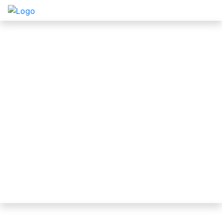
Keluaran Togel Hari Ini
Prediksi Togel
Data Keluaran
Live Draw Togel
Paito Warna Togel
Syair Togel
RTP Slot
Bukti JACKPOT