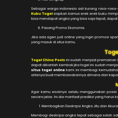
Sebagai warga indonesia asli kurang rasa-rasa-ra
Kubu
Togel
siapkan kamus erek erek buku mimpi t
bisa mendapat angka yang bisa saja tepat, dapat
Pasang Promo Ekonomis
Jika ada agen judi online yang ingin promosi span
yang masuk di situs kamu.
Toge
Togel China Pools
ini sudah menjadi premainan 
dapat dibantah kembali jika togel ini sudah menj
situs
togel online
kami ini membagi kemudahan 
artisnya buat membawakannya dimana dan kapan
Agar kamu esoknya selalu menggunakan posisi 
secara jelas. Ini dia manfaat prediksi yang harus 
Membagikan Deskripsi Angka Jitu dan Akura
Membagi deskripsi angka tepat sebagai salah sat