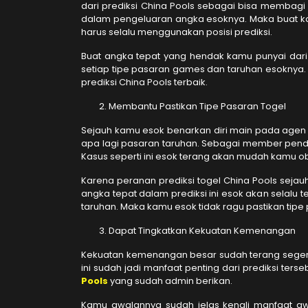
dari prediksi China Pools sebagai bisa membagi
dalam pengeluaran angka esoknya. Maka buat k
harus selalu menggunakan posisi prediksi.
Buat angka tepat yang hendak kamu punyai dari 
setiap tipe pasaran games dan taruhan esoknya
prediksi China Pools terbaik.
Membantu Pastikan Tipe Pasaran Togel
Sejauh kamu esok benarkan diri main pada agen 
apa lagi pasaran taruhan. Sebagai member pend
Kasus seperti ini esok terang akan mudah kamu ob
Karena peranan prediksi togel China Pools seja
angka tepat dalam prediksi ini esok akan selalu
taruhan. Maka kamu esok tidak ragu pastikan tip
Dapat Tingkatkan Kekuatan Kemenangan
Kekuatan kemenangan besar sudah terang segera 
ini sudah jadi manfaat penting dari prediksi ter
Pools
yang sudah admin berikan.
Kamu awalannya sudah jelas kenali manfaat a