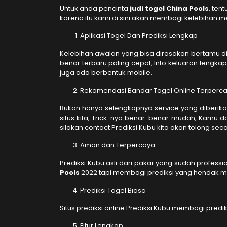
Untuk anda pencinta
judi togel China Pools
, ten
karena itu kami di sini akan membagi kelebihan 
Aplikasi Togel Dan Prediksi Lengkap
Kelebihan awalan yang bisa dirasakan bertamu di
benar terbaru paling cepat, Info keluaran lengka
juga ada berbentuk mobile.
Rekomendasi Bandar Togel Online Terperc
Bukan hanya selengkapnya service yang diberik
situs kita, Trick-nya benar-benar mudah, Kamu da
silakan contact Prediksi Kubu kita akan tolong seca
Aman dan Terpercaya
Prediksi Kubu asli dari pakar yang sudah professi
Pools
2022 tapi membagi prediksi yang hendak m
Prediksi Togel Biasa
Situs prediksi online Prediksi Kubu membagi pred
Fitur Lengkap