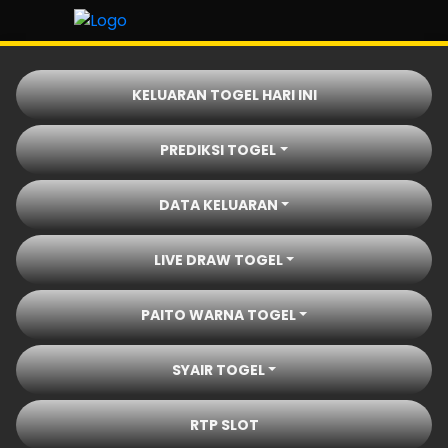
KELUARAN TOGEL HARI INI
PREDIKSI TOGEL
DATA KELUARAN
LIVE DRAW TOGEL
PAITO WARNA TOGEL
SYAIR TOGEL
RTP SLOT