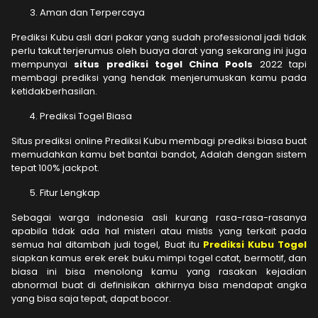
Aman dan Terpercaya
Prediksi Kubu asli dari pakar yang sudah professional jadi tidak
perlu takut terjerumus oleh buaya darat yang sekarang ini juga
mempunyai
situs prediksi togel China Pools
2022 tapi
membagi prediksi yang hendak menjerumuskan kamu pada
ketidakberhasilan.
Prediksi Togel Biasa
Situs prediksi online Prediksi Kubu membagi prediksi biasa buat
memudahkan kamu bet bantai bandot, Adalah dengan sistem
tepat 100% jackpot.
Fitur Lengkap
Sebagai warga indonesia asli kurang rasa-rasa-rasanya
apabila tidak ada hal misteri atau mistis yang terkait pada
semua hal ditambah judi togel, Buat itu
Prediksi Kubu
Togel
siapkan kamus erek erek buku mimpi togel catat, bermotif, dan
biasa ini bisa menolong kamu yang rasakan kejadian
abnormal buat di definisikan akhirnya bisa mendapat angka
yang bisa saja tepat, dapat bocor.