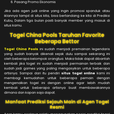
Pasang Promo Ekonomis
Jika ada agen judi online yang ingin promosi spanduk atau
iklannya tampil di situs kita, bisa bertandang ke kita di Prediksi
Kubu, Dalam tiga bulan pasti banyak member yang masuk di
situs kamu.
Togel China Pools Taruhan Favorite
Beberapa Bettor
Togel China Pools
ini sudah menjadi premainan legendaris
yang sudah banyak dikenali sejak dulu sampai sekarang ini
oleh beberapa kelompok orangtua. Maka tidak dapat dibantah
kembali jika togel ini sudah menjadi permainan terbaik dan
sudah jadi games yang paling mengasyikan untuk beberapa
artisnya. Sampai dari itu pendiri
situs
togel online
kami ini
membagi kemudahan untuk beberapa pemain dengan
mengenalkan togel ini dengan online agar lebih mudah
kembali untuk beberapa artisnya buat membawakannya
dimana dan kapan saja dapat.
Manfaat Prediksi Sejauh Main di Agen Togel
Resmi