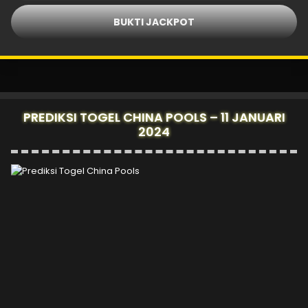
BUKTI JACKPOT
PREDIKSI TOGEL CHINA POOLS – 11 JANUARI
2024