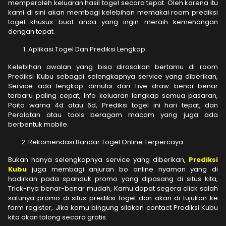
memperoleh keluaran hasil togel secara tepat. Oleh karena itu
kami di sini akan membagi kelebihan memakai room prediksi
togel khusus buat anda yang ingin meraih kemenangan
dengan tepat.
Aplikasi Togel Dan Prediksi Lengkap
Kelebihan awalan yang bisa dirasakan bertamu di room
Prediksi Kubu sebagai selengkapnya service yang diberikan,
Service ada lengkap dimulai dari Live draw benar-benar
terbaru paling cepat, Info keluaran lengkap semua pasaran,
Paito warna 4d atau 6d, Prediksi togel ini hari tepat, dan
Peralatan atau tools beragam macam yang juga ada
berbentuk mobile.
Rekomendasi Bandar Togel Online Terpercaya
Bukan hanya selengkapnya service yang diberikan,
Prediksi
Kubu
juga membagi anjuran bo online nyaman yang di
hadirkan pada spanduk promo yang dipasang di situs kita,
Trick-nya benar-benar mudah, Kamu dapat segera click salah
satunya promo di situs prediksi togel dan akan di tujukan ke
form register, Jika kamu bingung silakan contact Prediksi Kubu
kita akan tolong secara gratis.