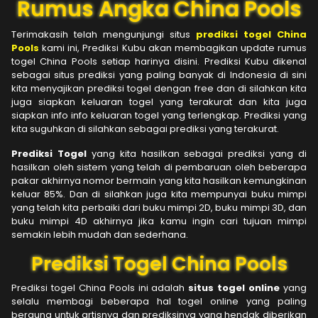
Rumus Angka China Pools
Terimakasih telah mengunjungi situs
prediksi togel China
Pools
kami ini, Prediksi Kubu akan membagikan update rumus
togel China Pools setiap harinya disini. Prediksi Kubu dikenal
sebagai situs prediksi yang paling banyak di Indonesia di sini
kita menyajikan prediksi togel dengan free dan di silahkan kita
juga siapkan keluaran togel yang terakurat dan kita juga
siapkan info info keluaran togel yang terlengkap. Prediksi yang
kita suguhkan di silahkan sebagai prediksi yang terakurat.
Prediksi
Togel
yang kita hasilkan sebagai prediksi yang di
hasilkan oleh sistem yang telah di pembaruan oleh beberapa
pakar akhirnya nomor bermain yang kita hasilkan kemungkinan
keluar 85%. Dan di silahkan juga kita mempunyai buku mimpi
yang telah kita perbaiki dari buku mimpi 2D, buku mimpi 3D, dan
buku mimpi 4D akhirnya jika kamu ingin cari tujuan mimpi
semakin lebih mudah dan sederhana.
Prediksi Togel China Pools
Prediksi togel China Pools ini adalah
situs togel online
yang
selalu membagi beberapa hal togel online yang paling
berguna untuk artisnya dan prediksinya yang hendak diberikan