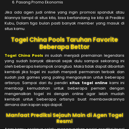
Pasang Promo Ekonomis
Jika ada agen judi online yang ingin promosi spanduk atau
iklannya tampil di situs kita, bisa bertandang ke kita di Prediksi
Kubu, Dalam tiga bulan pasti banyak member yang masuk di
situs kamu.
Togel China Pools Taruhan Favorite
Beberapa Bettor
Togel China Pools
ini sudah menjadi premainan legendaris
yang sudah banyak dikenali sejak dulu sampai sekarang ini
oleh beberapa kelompok orangtua. Maka tidak dapat dibantah
kembali jika togel ini sudah menjadi permainan terbaik dan
sudah jadi games yang paling mengasyikan untuk beberapa
artisnya. Sampai dari itu pendiri
situs
togel online
kami ini
membagi kemudahan untuk beberapa pemain dengan
mengenalkan togel ini dengan online agar lebih mudah
kembali untuk beberapa artisnya buat membawakannya
dimana dan kapan saja dapat.
Manfaat Prediksi Sejauh Main di Agen Togel
Resmi