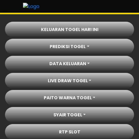
KELUARAN TOGEL HARI INI
PREDIKSI TOGEL
DATA KELUARAN
LIVE DRAW TOGEL
PAITO WARNA TOGEL
SYAIR TOGEL
RTP SLOT