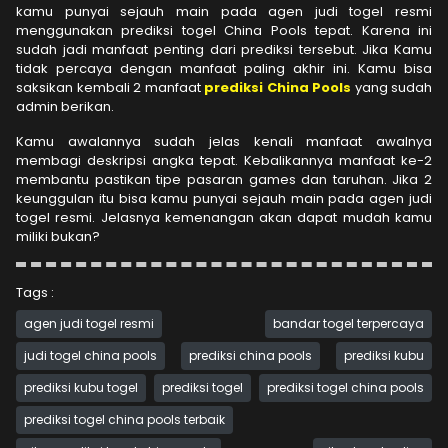
kamu punyai sejauh main pada agen judi togel resmi
menggunakan prediksi togel China Pools tepat. Karena ini
sudah jadi manfaat penting dari prediksi tersebut. Jika Kamu
tidak percaya dengan manfaat paling akhir ini. Kamu bisa
saksikan kembali 2 manfaat
prediksi China Pools
yang sudah
admin berikan.
Kamu awalannya sudah jelas kenali manfaat awalnya
membagi deskripsi angka tepat. Kebalikannya manfaat ke-2
membantu pastikan tipe pasaran games dan taruhan. Jika 2
keunggulan itu bisa kamu punyai sejauh main pada agen judi
togel resmi. Jelasnya kemenangan akan dapat mudah kamu
miliki bukan?
Tags :
agen judi togel resmi
bandar togel terpercaya
judi togel china pools
prediksi china pools
prediksi kubu
prediksi kubu togel
prediksi togel
prediksi togel china pools
prediksi togel china pools terbaik