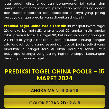
juga sudah dihitung dengan benar-benar jeli sekali dan
menggunakan tata langkah perhitungan yang paling cocok
dan sudah beberapa dari beberapa artisnya yang paling
percaya dengan prediksi yang diberikan di situs ini.
Prediksi togel China Pools terbaik
ini meliputi invest togel
2D, angka bermain 2D, angka tepat 2D, angka mistis, angka
tolak, prediksi togel 4D, togel 3D, keluaran shio dan gabungan
2D. Prediksi yang diberikan ini semua sudah dihitung dengan
tata langkah yang sama sesuai dan cocok jadi prediksi yang
diberikan ini sangat terbukti akan berguna sekali untuk
beberapa artisnya yang paling ingin mendapat keuntungan
dengan parmainan togel ini.
PREDIKSI TOGEL CHINA POOLS – 15
MARET 2024
ANGKA MAIN
:
4 2 5 1 9
COLOK BEBAS 2D
:
2 & 9