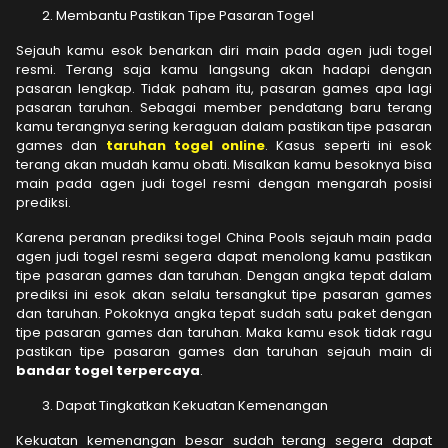
Membantu Pastikan Tipe Pasaran Togel
Sejauh kamu esok benarkan diri main pada agen judi togel
resmi. Terang saja kamu langsung akan hadapi dengan
pasaran lengkap. Tidak paham itu, pasaran games apa lagi
pasaran taruhan. Sebagai member pendatang baru terang
kamu terangnya sering keraguan dalam pastikan tipe pasaran
games dan
taruhan togel online
. Kasus seperti ini esok
terang akan mudah kamu obati. Misalkan kamu besoknya bisa
main pada agen judi togel resmi dengan mengarah posisi
prediksi.
Karena peranan prediksi togel China Pools sejauh main pada
agen judi togel resmi segera dapat menolong kamu pastikan
tipe pasaran games dan taruhan. Dengan angka tepat dalam
prediksi ini esok akan selalu tersangkut tipe pasaran games
dan taruhan. Pokoknya angka tepat sudah satu paket dengan
tipe pasaran games dan taruhan. Maka kamu esok tidak ragu
pastikan tipe pasaran games dan taruhan sejauh main di
bandar togel terpercaya
.
Dapat Tingkatkan Kekuatan Kemenangan
Kekuatan kemenangan besar sudah terang segera dapat