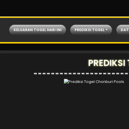
KELUARAN TOGEL HARI INI
PREDIKSI TOGEL
DAT
PREDIKSI