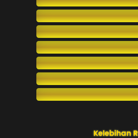
Kelebihan R