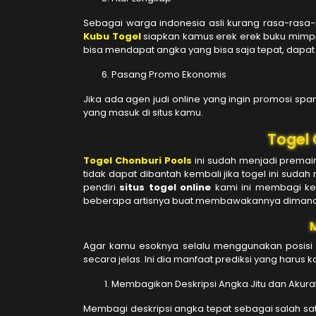
Sebagai warga indonesia asli kurang rasa-rasa-ra
Kubu
Togel
siapkan kamus erek erek buku mimpi t
bisa mendapat angka yang bisa saja tepat, dapat
Pasang Promo Ekonomis
Jika ada agen judi online yang ingin promosi span
yang masuk di situs kamu.
Togel 
Togel Chonburi Pools
ini sudah menjadi premai
tidak dapat dibantah kembali jika togel ini sud
pendiri
situs
togel online
kami ini membagi ke
beberapa artisnya buat membawakannya dimana 
Agar kamu esoknya selalu menggunakan posisi 
secara jelas. Ini dia manfaat prediksi yang harus 
Membagikan Deskripsi Angka Jitu dan Akura
Membagi deskripsi angka tepat sebagai salah sat