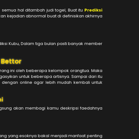
 semua hal ditambah judi togel, Buat itu
Prediksi
an kejadian abnormal buat di definisikan akhirnya
rediksi Kubu, Dalam tiga bulan pasti banyak member
 Bettor
arang ini oleh beberapa kelompok orangtua. Maka
asyikan untuk beberapa artisnya. Sampai dari itu
dengan online agar lebih mudah kembali untuk
i
angsung akan membagi kamu deskripsi faedahnya
erang yang esoknya bakal menjadi manfaat penting