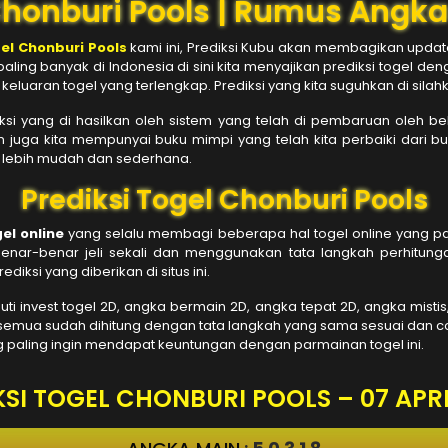
 Chonburi Pools | Rumus Angka
gel Chonburi Pools
kami ini, Prediksi Kubu akan membagikan update 
paling banyak di Indonesia di sini kita menyajikan prediksi togel den
o keluaran togel yang terlengkap. Prediksi yang kita suguhkan di sila
iksi yang di hasilkan oleh sistem yang telah di pembaruan oleh 
an juga kita mempunyai buku mimpi yang telah kita perbaiki dari 
in lebih mudah dan sederhana.
Prediksi Togel Chonburi Pools
gel online
yang selalu membagi beberapa hal togel online yang pal
benar-benar jeli sekali dan menggunakan tata langkah perhitun
ksi yang diberikan di situs ini.
puti invest togel 2D, angka bermain 2D, angka tepat 2D, angka mistis,
 semua sudah dihitung dengan tata langkah yang sama sesuai dan coco
g paling ingin mendapat keuntungan dengan parmainan togel ini.
KSI TOGEL CHONBURI POOLS – 07 APRI