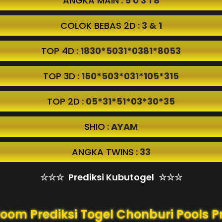
ANGKA MAIN
:
5 0 3 1 8
COLOK BEBAS 2D
:
3 & 1
TOP 4D
:
1830*5031*0381*8053
TOP 3D
:
150*503*031*105*315
TOP 2D
:
05*31*51*03*30*35
SHIO
:
AYAM
ANGKA TWINS
:
33
☆☆☆
Prediksi Kubutogel
☆☆☆
oom Prediksi Togel Chonburi Pools P