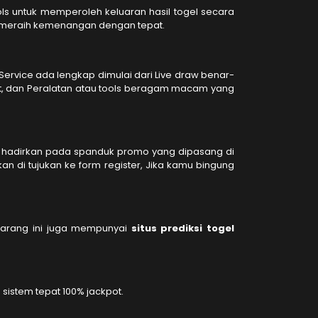
ols untuk memperoleh keluaran hasil togel secara
in meraih kemenangan dengan tepat.
ervice ada lengkap dimulai dari Live draw benar-
epat, dan Peralatan atau tools beragam macam yang
 hadirkan pada spanduk promo yang dipasang di
an di tujukan ke form register, Jika kamu bingung
sekarang ini juga mempunyai
situs prediksi togel
sistem tepat 100% jackpot.