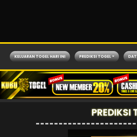
KELUARAN TOGEL HARI INI
PREDIKSI TOGEL
DAT
PREDIKSI