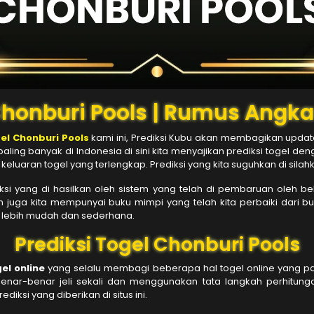
 Chonburi Pools | Rumus Angka
gel Chonburi Pools
kami ini, Prediksi Kubu akan membagikan update 
paling banyak di Indonesia di sini kita menyajikan prediksi togel den
o keluaran togel yang terlengkap. Prediksi yang kita suguhkan di sila
iksi yang di hasilkan oleh sistem yang telah di pembaruan oleh 
an juga kita mempunyai buku mimpi yang telah kita perbaiki dari 
in lebih mudah dan sederhana.
Prediksi Togel Chonburi Pools
gel online
yang selalu membagi beberapa hal togel online yang pal
benar-benar jeli sekali dan menggunakan tata langkah perhitun
ksi yang diberikan di situs ini.