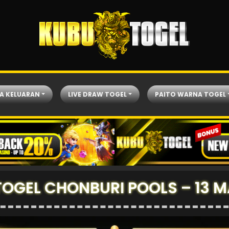
A KELUARAN
LIVE DRAW TOGEL
PAITO WARNA TOGEL
 TOGEL CHONBURI POOLS – 13 M