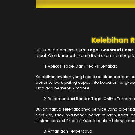
Kelebihan R
Untuk anda pencinta
judi togel Chonburi Pools
tepat. Oleh karena itu kami di sini akan membag
Aplikasi Togel Dan Prediksi Lengkap
Kelebihan awalan yang bisa dirasakan bertamu di
benar terbaru paling cepat, Info keluaran lengka
juga ada berbentuk mobile.
Rekomendasi Bandar Togel Online Terperc
Bukan hanya selengkapnya service yang diberik
situs kita, Trick-nya benar-benar mudah, Kamu da
silakan contact Prediksi Kubu kita akan tolong seca
Aman dan Terpercaya