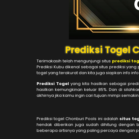
Prediksi Togel
Terimakasih telah mengunjungi situs
prediksi to
Prediksi Kubu dikenal sebagai situs prediksi yang 
togel yang terakurat dan kita juga siapkan info inf
Prediksi
Togel
yang kita hasilkan sebagai pred
hasilkan kemungkinan keluar 85%. Dan di silahk
akhirnya jika kamu ingin cari tujuan mimpi semak
Prediksi togel Chonburi Pools ini adalah
situs to
hendak diberikan juga sudah dihitung dengan 
beberapa artisnya yang paling percaya dengan predi