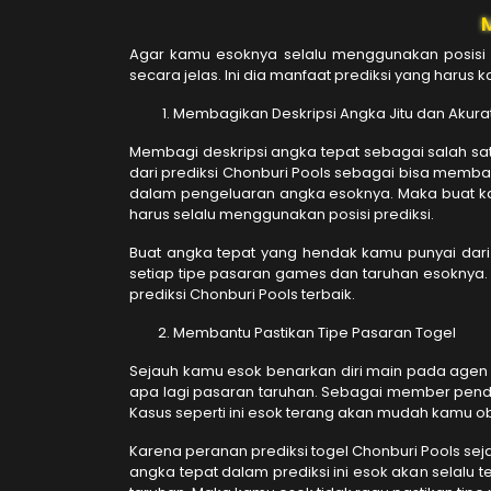
Agar kamu esoknya selalu menggunakan posisi 
secara jelas. Ini dia manfaat prediksi yang harus 
Membagikan Deskripsi Angka Jitu dan Akura
Membagi deskripsi angka tepat sebagai salah sat
dari prediksi Chonburi Pools sebagai bisa memba
dalam pengeluaran angka esoknya. Maka buat k
harus selalu menggunakan posisi prediksi.
Buat angka tepat yang hendak kamu punyai dari 
setiap tipe pasaran games dan taruhan esoknya
prediksi Chonburi Pools terbaik.
Membantu Pastikan Tipe Pasaran Togel
Sejauh kamu esok benarkan diri main pada agen 
apa lagi pasaran taruhan. Sebagai member pend
Kasus seperti ini esok terang akan mudah kamu ob
Karena peranan prediksi togel Chonburi Pools se
angka tepat dalam prediksi ini esok akan selalu