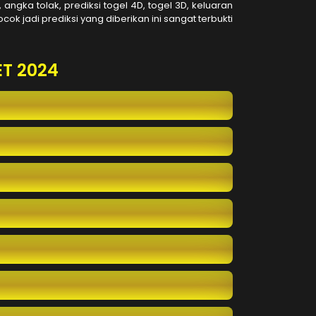
 angka tolak, prediksi togel 4D, togel 3D, keluaran
k jadi prediksi yang diberikan ini sangat terbukti
ET 2024