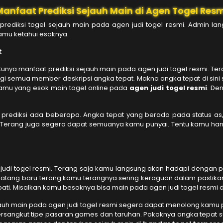
Manfaat Prediksi Sejauh Main di Agen Togel Resm
prediksi togel sejauh main pada agen judi togel resmi. Admin l
kamu ketahui esoknya.
t
unya manfaat prediksi sejauh main pada agen judi togel resmi. T
gi semua member deskripsi angka tepat. Makna angka tepat di sini 
amu yang esok main togel online pada
agen judi togel resmi
. De
prediksi ada beberapa. Angka tepat yang berada pada status as, 
. Terang juga segera dapat semuanya kamu punyai. Tentu kamu h
judi togel resmi. Terang saja kamu langsung akan hadapi dengan 
atang baru terang kamu terangnya sering keraguan dalam pastik
ati. Misalkan kamu besoknya bisa main pada agen judi togel resmi 
jauh main pada agen judi togel resmi segera dapat menolong kamu
 tersangkut tipe pasaran games dan taruhan. Pokoknya angka tepa