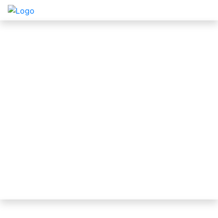
Keluaran Togel Hari Ini
Prediksi Togel
Data Keluaran
Live Draw Togel
Paito Warna Togel
Syair Togel
RTP Slot
Bukti JACKPOT