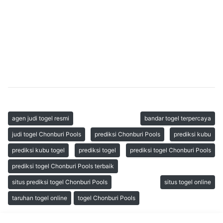
Kamu awalannya sudah jelas kenali manfaat awalnya
membagi deskripsi angka tepat. Kebalikannya manfaat
ke-2 membantu pastikan tipe pasaran games dan
taruhan. Jika 2 keunggulan itu bisa kamu punyai
sejauh main pada agen judi togel resmi. Jelasnya
kemenangan akan dapat mudah kamu miliki bukan?
Tags :
agen judi togel resmi
bandar togel terpercaya
judi togel Chonburi Pools
prediksi Chonburi Pools
prediksi kubu
prediksi kubu togel
prediksi togel
prediksi togel Chonburi Pools
prediksi togel Chonburi Pools terbaik
situs prediksi togel Chonburi Pools
situs togel online
taruhan togel online
togel Chonburi Pools