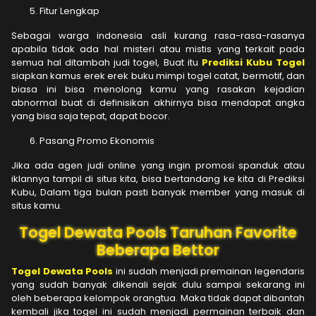
Fitur Lengkap
Sebagai warga indonesia asli kurang rasa-rasa-rasanya
apabila tidak ada hal misteri atau mistis yang terkait pada
semua hal ditambah judi togel, Buat itu
Prediksi Kubu
Togel
siapkan kamus erek erek buku mimpi togel catat, bermotif, dan
biasa ini bisa menolong kamu yang rasakan kejadian
abnormal buat di definisikan akhirnya bisa mendapat angka
yang bisa saja tepat, dapat bocor.
Pasang Promo Ekonomis
Jika ada agen judi online yang ingin promosi spanduk atau
iklannya tampil di situs kita, bisa bertandang ke kita di Prediksi
Kubu, Dalam tiga bulan pasti banyak member yang masuk di
situs kamu.
Togel Dewata Pools Taruhan Favorite
Beberapa Bettor
Togel Dewata Pools
ini sudah menjadi premainan legendaris
yang sudah banyak dikenali sejak dulu sampai sekarang ini
oleh beberapa kelompok orangtua. Maka tidak dapat dibantah
kembali jika togel ini sudah menjadi permainan terbaik dan