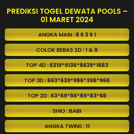
PREDIKSI TOGEL DEWATA POOLS –
01 MARET 2024
ANGKA MAIN
:
8 6 3 9 1
COLOK BEBAS 2D
:
1 & 8
TOP 4D
:
6319*9136*8639*1683
TOP 3D
:
863*639*986*398*968
TOP 2D
:
63*69*86*89*83*68
SHIO
:
BABI
ANGKA TWINS
:
11