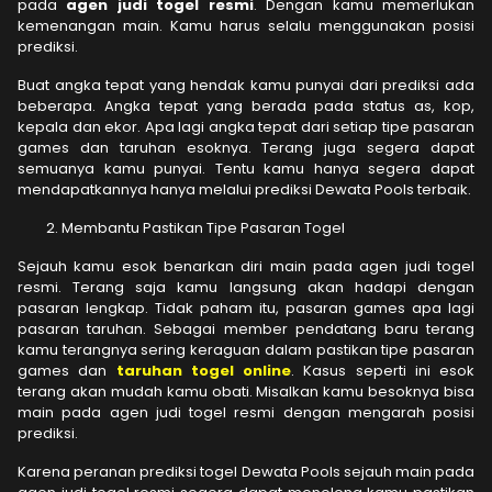
pada
agen judi togel resmi
. Dengan kamu memerlukan
kemenangan main. Kamu harus selalu menggunakan posisi
prediksi.
Buat angka tepat yang hendak kamu punyai dari prediksi ada
beberapa. Angka tepat yang berada pada status as, kop,
kepala dan ekor. Apa lagi angka tepat dari setiap tipe pasaran
games dan taruhan esoknya. Terang juga segera dapat
semuanya kamu punyai. Tentu kamu hanya segera dapat
mendapatkannya hanya melalui prediksi Dewata Pools terbaik.
Membantu Pastikan Tipe Pasaran Togel
Sejauh kamu esok benarkan diri main pada agen judi togel
resmi. Terang saja kamu langsung akan hadapi dengan
pasaran lengkap. Tidak paham itu, pasaran games apa lagi
pasaran taruhan. Sebagai member pendatang baru terang
kamu terangnya sering keraguan dalam pastikan tipe pasaran
games dan
taruhan togel online
. Kasus seperti ini esok
terang akan mudah kamu obati. Misalkan kamu besoknya bisa
main pada agen judi togel resmi dengan mengarah posisi
prediksi.
Karena peranan prediksi togel Dewata Pools sejauh main pada