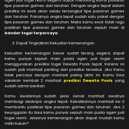
agen judi togel resmi segera dapat menolong kamu pastikan
tipe pasaran games dan taruhan. Dengan angka tepat dalam
prediksi ini esok akan selalu tersangkut tipe pasaran games
dan taruhan. Pokoknya angka tepat sudah satu paket dengan
tipe pasaran games dan taruhan. Maka kamu esok tidak ragu
pastikan tipe pasaran games dan taruhan sejauh main di
bandar togel terpercaya
.
Dapat Tingkatkan Kekuatan Kemenangan
Kekuatan kemenangan besar sudah terang segera dapat
kamu punyai sejauh main pada agen judi togel resmi
menggunakan prediksi togel Dewata Pools tepat. Karena ini
sudah jadi manfaat penting dari prediksi tersebut. Jika Kamu
tidak percaya dengan manfaat paling akhir ini. Kamu bisa
saksikan kembali 2 manfaat
prediksi Dewata Pools
yang
sudah admin berikan.
Kamu awalannya sudah jelas kenali manfaat awalnya
membagi deskripsi angka tepat. Kebalikannya manfaat ke-2
membantu pastikan tipe pasaran games dan taruhan. Jika 2
keunggulan itu bisa kamu punyai sejauh main pada agen judi
togel resmi. Jelasnya kemenangan akan dapat mudah kamu
miliki bukan?