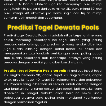
keluar 85%. Dan di silahkan juga kita mempunyai buku mimpi
yang telah kita perbaiki dari buku mimpi 2D, buku mimpi 3D, dan
buku mimpi 4D akhirnya jika kamu ingin cari tujuan mimpi
semakin lebih mudah dan sederhana.
Prediksi Togel Dewata Pools
Prediksi togel Dewata Pools ini adalah
situs togel online
yang
selalu membagi beberapa hal togel online yang paling
berguna untuk artisnya dan prediksinya yang hendak diberikan
juga sudah dihitung dengan benar-benar jeli sekali dan
menggunakan tata langkah perhitungan yang paling cocok
dan sudah beberapa dari beberapa artisnya yang paling
percaya dengan prediksi yang diberikan di situs ini.
Prediksi togel Dewata Pools terbaik
ini meliputi invest togel
2D, angka bermain 2D, angka tepat 2D, angka mistis, angka
tolak, prediksi togel 4D, togel 3D, keluaran shio dan gabungan
2D. Prediksi yang diberikan ini semua sudah dihitung dengan
tata langkah yang sama sesuai dan cocok jadi prediksi yang
diberikan ini sangat terbukti akan berguna sekali untuk
beberapa artisnya yang paling ingin mendapat keuntungan
dengan parmainan togel ini.