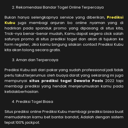
Rekomendasi Bandar Togel Online Terpercaya
Bukan hanya selengkapnya service yang diberikan,
Prediksi
Kubu
juga membagi anjuran bo online nyaman yang di
hadirkan pada spanduk promo yang dipasang di situs kita,
Trick-nya benar-benar mudah, Kamu dapat segera click salah
satunya promo di situs prediksi togel dan akan di tujukan ke
form register, Jika kamu bingung silakan contact Prediksi Kubu
kita akan tolong secara gratis.
Aman dan Terpercaya
Prediksi Kubu asli dari pakar yang sudah professional jadi tidak
perlu takut terjerumus oleh buaya darat yang sekarang ini juga
mempunyai
situs prediksi togel Dewata Pools
2022 tapi
membagi prediksi yang hendak menjerumuskan kamu pada
ketidakberhasilan.
Prediksi Togel Biasa
Situs prediksi online Prediksi Kubu membagi prediksi biasa buat
memudahkan kamu bet bantai bandot, Adalah dengan sistem
tepat 100% jackpot.