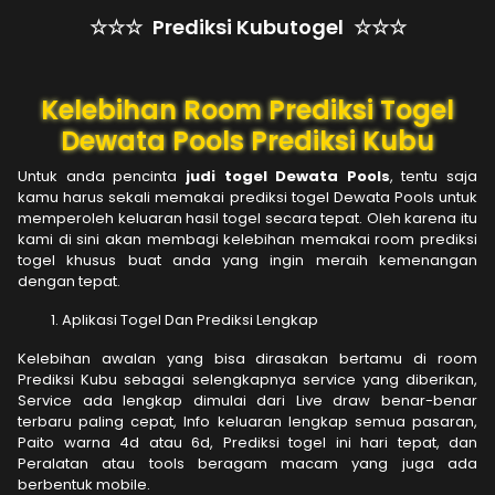
☆☆☆
Prediksi Kubutogel
☆☆☆
Kelebihan Room Prediksi Togel
Dewata Pools Prediksi Kubu
Untuk anda pencinta
judi togel Dewata Pools
, tentu saja
kamu harus sekali memakai prediksi togel Dewata Pools untuk
memperoleh keluaran hasil togel secara tepat. Oleh karena itu
kami di sini akan membagi kelebihan memakai room prediksi
togel khusus buat anda yang ingin meraih kemenangan
dengan tepat.
Aplikasi Togel Dan Prediksi Lengkap
Kelebihan awalan yang bisa dirasakan bertamu di room
Prediksi Kubu sebagai selengkapnya service yang diberikan,
Service ada lengkap dimulai dari Live draw benar-benar
terbaru paling cepat, Info keluaran lengkap semua pasaran,
Paito warna 4d atau 6d, Prediksi togel ini hari tepat, dan
Peralatan atau tools beragam macam yang juga ada
berbentuk mobile.