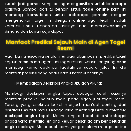
sudah jadi games yang paling mengasyikan untuk beberapa
artisnya. Sampai dari itu pendiri
situs
togel online
kami ini
membagi kemudahan untuk beberapa pemain dengan
mengenalkan togel ini dengan online agar lebih mudah
kembali untuk beberapa artisnya buat membawakannya
dimana dan kapan saja dapat.
Manfaat Prediksi Sejauh Main di Agen Togel
Resmi
Agar kamu esoknya selalu menggunakan posisi prediksi togel
sejauh main pada agen judi togel resmi. Admin langsung akan
membagi kamu deskripsi faedahnya secara jelas. Ini dia
manfaat prediksi yang harus kamu ketahui esoknya.
Membagikan Deskripsi Angka Jitu dan Akurat
Membagi deskripsi angka tepat sebagai salah satunya
manfaat prediksi sejauh main pada agen judi togel resmi.
Terang yang esoknya bakal menjadi manfaat penting dari
prediksi Dewata Pools sebagai bisa membagi semua member
deskripsi angka tepat. Makna angka tepat di sini sebagai
angka yang memiliki jenjang keluar besar dalam pengeluaran
angka esoknya. Maka buat kamu yang esok main togel online