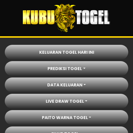
KELUARAN TOGEL HARI INI
PREDIKSI TOGEL
DATA KELUARAN
LIVE DRAW TOGEL
PAITO WARNA TOGEL