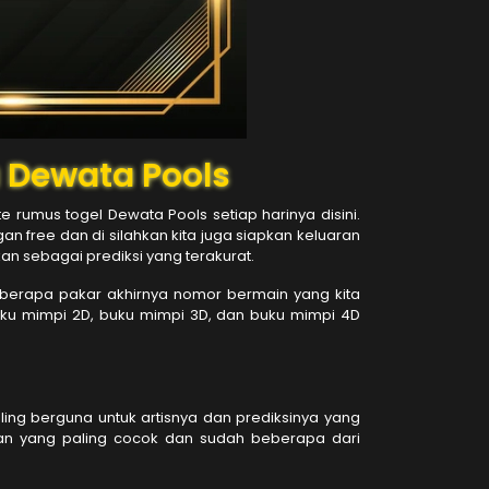
a Dewata Pools
 rumus togel Dewata Pools setiap harinya disini.
gan free dan di silahkan kita juga siapkan keluaran
hkan sebagai prediksi yang terakurat.
beberapa pakar akhirnya nomor bermain yang kita
buku mimpi 2D, buku mimpi 3D, dan buku mimpi 4D
ing berguna untuk artisnya dan prediksinya yang
gan yang paling cocok dan sudah beberapa dari