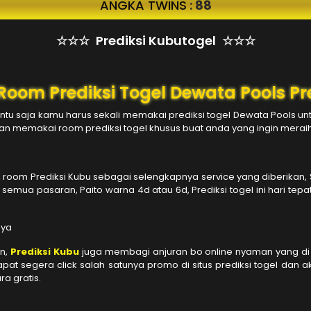
ANGKA TWINS
:
88
☆☆☆
Prediksi Kubutogel
☆☆☆
Room Prediksi Togel Dewata Pools Pr
tentu saja kamu harus sekali memakai prediksi togel Dewata Pools un
ihan memakai room prediksi togel khusus buat anda yang ingin mer
 room Prediksi Kubu sebagai selengkapnya service yang diberikan, S
p semua pasaran, Paito warna 4d atau 6d, Prediksi togel ini hari t
aya
an,
Prediksi Kubu
juga membagi anjuran bo online nyaman yang di
pat segera click salah satunya promo di situs prediksi togel dan ak
ra gratis.