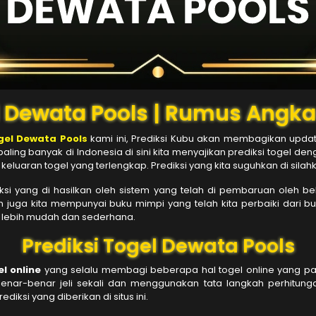
l Dewata Pools | Rumus Angk
ogel Dewata Pools
kami ini, Prediksi Kubu akan membagikan update
paling banyak di Indonesia di sini kita menyajikan prediksi togel den
o keluaran togel yang terlengkap. Prediksi yang kita suguhkan di sila
iksi yang di hasilkan oleh sistem yang telah di pembaruan oleh 
an juga kita mempunyai buku mimpi yang telah kita perbaiki dari 
in lebih mudah dan sederhana.
Prediksi Togel Dewata Pools
el online
yang selalu membagi beberapa hal togel online yang pal
benar-benar jeli sekali dan menggunakan tata langkah perhitun
ksi yang diberikan di situs ini.