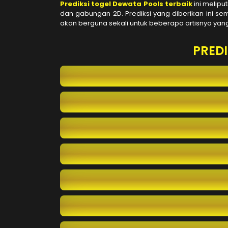
Prediksi togel Dewata Pools terbaik
ini meliput
dan gabungan 2D. Prediksi yang diberikan ini se
akan berguna sekali untuk beberapa artisnya yan
PREDI