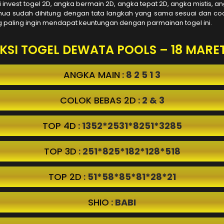
i invest togel 2D, angka bermain 2D, angka tepat 2D, angka mistis, ang
mua sudah dihitung dengan tata langkah yang sama sesuai dan cocok 
g paling ingin mendapat keuntungan dengan parmainan togel ini.
KSI TOGEL DEWATA POOLS – 18 MARE
ANGKA MAIN
:
8 2 5 1 3
COLOK BEBAS 2D
:
2 & 3
TOP 4D
:
1352*2531*8251*3285
TOP 3D
:
251*825*182*128*518
TOP 2D
:
51*58*85*81*28*21
SHIO
:
BABI