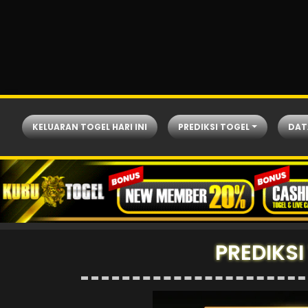
KELUARAN TOGEL HARI INI
PREDIKSI TOGEL
DAT
PREDIKSI