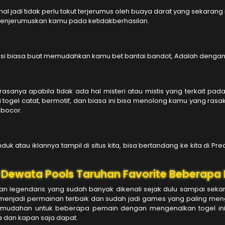
onal jadi tidak perlu takut terjerumus oleh buaya darat yang sekaran
enjerumuskan kamu pada ketidakberhasilan.
iksi biasa buat memudahkan kamu bet bantai bandot, Adalah dengan 
sanya apabila tidak ada hal misteri atau mistis yang terkait pada
ogel catat, bermotif, dan biasa ini bisa menolong kamu yang rasak
 bocor.
duk atau iklannya tampil di situs kita, bisa bertandang ke kita di P
 Dewata Pools Taruhan Favorite Beberapa 
an legendaris yang sudah banyak dikenali sejak dulu sampai seka
ah menjadi permainan terbaik dan sudah jadi games yang paling meng
mudahan untuk beberapa pemain dengan mengenalkan togel ini 
dan kapan saja dapat.