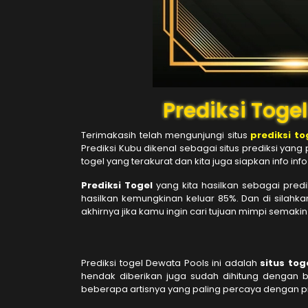
Prediksi Toge
Terimakasih telah mengunjungi situs
prediksi t
Prediksi Kubu dikenal sebagai situs prediksi yang 
togel yang terakurat dan kita juga siapkan info inf
Prediksi
Togel
yang kita hasilkan sebagai pred
hasilkan kemungkinan keluar 85%. Dan di silahk
akhirnya jika kamu ingin cari tujuan mimpi semak
Prediksi togel Dewata Pools ini adalah
situs tog
hendak diberikan juga sudah dihitung dengan 
beberapa artisnya yang paling percaya dengan predi