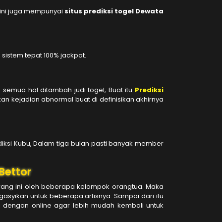
g ini juga mempunyai
situs prediksi togel Dewata
sistem tepat 100% jackpot.
 semua hal ditambah judi togel, Buat itu
Prediksi
an kejadian abnormal buat di definisikan akhirnya
rediksi Kubu, Dalam tiga bulan pasti banyak member
Bettor
rang ini oleh beberapa kelompok orangtua. Maka
asyikan untuk beberapa artisnya. Sampai dari itu
dengan online agar lebih mudah kembali untuk