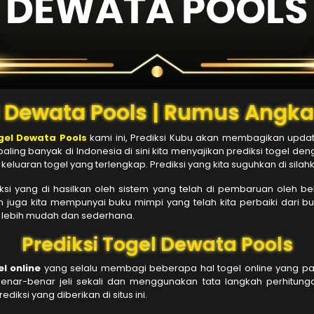
l Dewata Pools | Rumus Angk
ogel Dewata Pools
kami ini, Prediksi Kubu akan membagikan update
paling banyak di Indonesia di sini kita menyajikan prediksi togel den
o keluaran togel yang terlengkap. Prediksi yang kita suguhkan di sila
iksi yang di hasilkan oleh sistem yang telah di pembaruan oleh 
an juga kita mempunyai buku mimpi yang telah kita perbaiki dari 
in lebih mudah dan sederhana.
Prediksi Togel Dewata Pools
el online
yang selalu membagi beberapa hal togel online yang pal
benar-benar jeli sekali dan menggunakan tata langkah perhitun
ksi yang diberikan di situs ini.