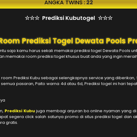
ANGKA TWINS
:
22
☆☆☆
Prediksi Kubutogel
☆☆☆
Room Prediksi Togel Dewata Pools Pr
tentu saja kamu harus sekali memakai prediksi togel Dewata Pools un
ihan memakai room prediksi togel khusus buat anda yang ingin mer
 room Prediksi Kubu sebagai selengkapnya service yang diberikan, S
p semua pasaran, Paito warna 4d atau 6d, Prediksi togel ini hari t
aya
an,
Prediksi Kubu
juga membagi anjuran bo online nyaman yang di
pat segera click salah satunya promo di situs prediksi togel dan ak
ra gratis.