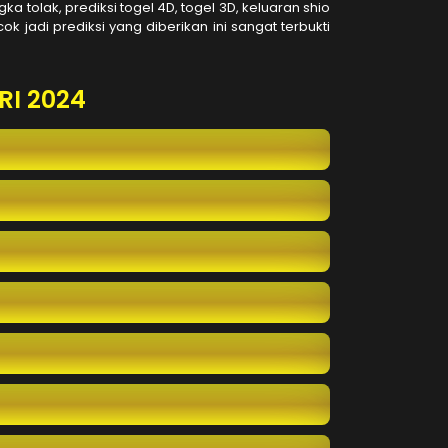
ka tolak, prediksi togel 4D, togel 3D, keluaran shio
jadi prediksi yang diberikan ini sangat terbukti
RI 2024