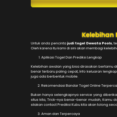
Kelebihan 
Untuk anda pencinta
judi togel Dewata Pools
, 
Oleh karena itu kami di sini akan membagi keleb
Aplikasi Togel Dan Prediksi Lengkap
Kelebihan awalan yang bisa dirasakan bertamu di
benar terbaru paling cepat, Info keluaran lengka
juga ada berbentuk mobile.
Rekomendasi Bandar Togel Online Terperc
Bukan hanya selengkapnya service yang diberik
situs kita, Trick-nya benar-benar mudah, Kamu da
silakan contact Prediksi Kubu kita akan tolong seca
Aman dan Terpercaya