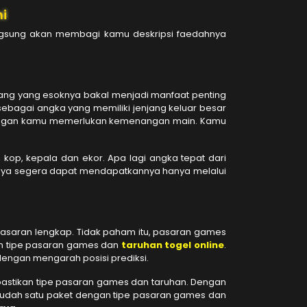
i
angsung akan membagi kamu deskripsi faedahnya
erang yang esoknya bakal menjadi manfaat penting
sebagai angka yang memiliki jenjang keluar besar
ngan kamu memerlukan kemenangan main. Kamu
kop, kepala dan ekor. Apa lagi angka tepat dari
anya segera dapat mendapatkannya hanya melalui
pasaran lengkap. Tidak paham itu, pasaran games
an tipe pasaran games dan
taruhan togel online
.
dengan mengarah posisi prediksi.
pastikan tipe pasaran games dan taruhan. Dengan
t sudah satu paket dengan tipe pasaran games dan