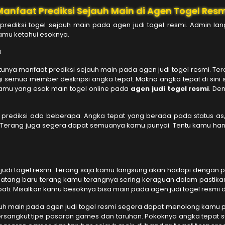
Manfaat Prediksi Sejauh Main di Agen Togel Resm
prediksi togel sejauh main pada agen judi togel resmi. Admin l
kamu ketahui esoknya.
t
unya manfaat prediksi sejauh main pada agen judi togel resmi. T
 semua member deskripsi angka tepat. Makna angka tepat di sini 
amu yang esok main togel online pada
agen judi togel resmi
. De
prediksi ada beberapa. Angka tepat yang berada pada status as, 
. Terang juga segera dapat semuanya kamu punyai. Tentu kamu h
judi togel resmi. Terang saja kamu langsung akan hadapi dengan 
atang baru terang kamu terangnya sering keraguan dalam pastik
ati. Misalkan kamu besoknya bisa main pada agen judi togel resmi 
auh main pada agen judi togel resmi segera dapat menolong kamu 
 tersangkut tipe pasaran games dan taruhan. Pokoknya angka tepa