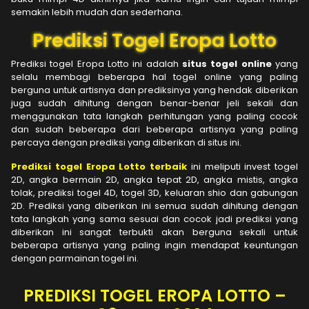
semakin lebih mudah dan sederhana.
Prediksi Togel Eropa Lotto
Prediksi togel Eropa Lotto ini adalah
situs togel online
yang
selalu membagi beberapa hal togel online yang paling
berguna untuk artisnya dan prediksinya yang hendak diberikan
juga sudah dihitung dengan benar-benar jeli sekali dan
menggunakan tata langkah perhitungan yang paling cocok
dan sudah beberapa dari beberapa artisnya yang paling
percaya dengan prediksi yang diberikan di situs ini.
Prediksi togel Eropa Lotto terbaik
ini meliputi invest togel
2D, angka bermain 2D, angka tepat 2D, angka mistis, angka
tolak, prediksi togel 4D, togel 3D, keluaran shio dan gabungan
2D. Prediksi yang diberikan ini semua sudah dihitung dengan
tata langkah yang sama sesuai dan cocok jadi prediksi yang
diberikan ini sangat terbukti akan berguna sekali untuk
beberapa artisnya yang paling ingin mendapat keuntungan
dengan parmainan togel ini.
PREDIKSI TOGEL EROPA LOTTO –