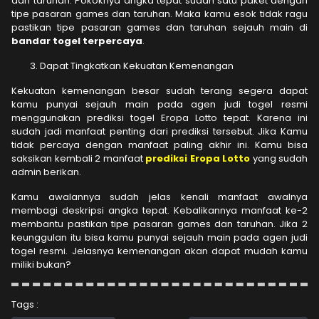
dan taruhan. Pokoknya angka tepat sudah satu paket dengan
tipe pasaran games dan taruhan. Maka kamu esok tidak ragu
pastikan tipe pasaran games dan taruhan sejauh main di
bandar togel terpercaya
.
Dapat Tingkatkan Kekuatan Kemenangan
Kekuatan kemenangan besar sudah terang segera dapat
kamu punyai sejauh main pada agen judi togel resmi
menggunakan prediksi togel Eropa Lotto tepat. Karena ini
sudah jadi manfaat penting dari prediksi tersebut. Jika Kamu
tidak percaya dengan manfaat paling akhir ini. Kamu bisa
saksikan kembali 2 manfaat
prediksi Eropa Lotto
yang sudah
admin berikan.
Kamu awalannya sudah jelas kenali manfaat awalnya
membagi deskripsi angka tepat. Kebalikannya manfaat ke-2
membantu pastikan tipe pasaran games dan taruhan. Jika 2
keunggulan itu bisa kamu punyai sejauh main pada agen judi
togel resmi. Jelasnya kemenangan akan dapat mudah kamu
miliki bukan?
Tags :