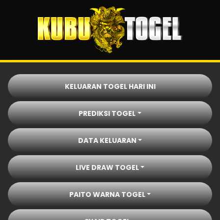
KELUARAN TOGEL HARI INI
PREDIKSI TOGEL
DATA KELUARAN
LIVE DRAW TOGEL
PAITO WARNA TOGEL