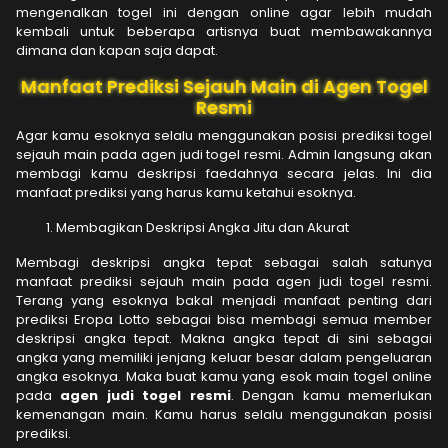
mengenalkan togel ini dengan online agar lebih mudah
kembali untuk beberapa artisnya buat membawakannya
dimana dan kapan saja dapat.
Manfaat Prediksi Sejauh Main di Agen Togel
Resmi
Agar kamu esoknya selalu menggunakan posisi prediksi togel
sejauh main pada agen judi togel resmi. Admin langsung akan
membagi kamu deskripsi faedahnya secara jelas. Ini dia
manfaat prediksi yang harus kamu ketahui esoknya.
Membagikan Deskripsi Angka Jitu dan Akurat
Membagi deskripsi angka tepat sebagai salah satunya
manfaat prediksi sejauh main pada agen judi togel resmi.
Terang yang esoknya bakal menjadi manfaat penting dari
prediksi Eropa Lotto sebagai bisa membagi semua member
deskripsi angka tepat. Makna angka tepat di sini sebagai
angka yang memiliki jenjang keluar besar dalam pengeluaran
angka esoknya. Maka buat kamu yang esok main togel online
pada
agen judi togel resmi
. Dengan kamu memerlukan
kemenangan main. Kamu harus selalu menggunakan posisi
prediksi.