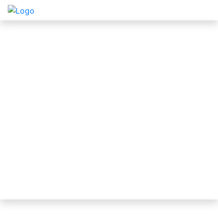
Keluaran Togel Hari Ini
Prediksi Togel
Data Keluaran
Live Draw Togel
Paito Warna Togel
Syair Togel
RTP Slot
Bukti JACKPOT