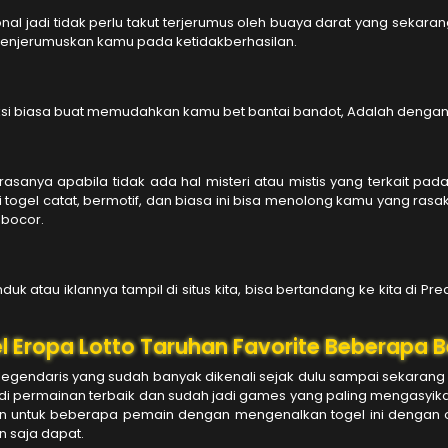
onal jadi tidak perlu takut terjerumus oleh buaya darat yang sekar
enjerumuskan kamu pada ketidakberhasilan.
iksi biasa buat memudahkan kamu bet bantai bandot, Adalah dengan 
sanya apabila tidak ada hal misteri atau mistis yang terkait pada
ogel catat, bermotif, dan biasa ini bisa menolong kamu yang rasak
 bocor.
duk atau iklannya tampil di situs kita, bisa bertandang ke kita di P
l Eropa Lotto Taruhan Favorite Beberapa B
legendaris yang sudah banyak dikenali sejak dulu sampai sekarang
adi permainan terbaik dan sudah jadi games yang paling mengasyikan
untuk beberapa pemain dengan mengenalkan togel ini dengan o
 saja dapat.