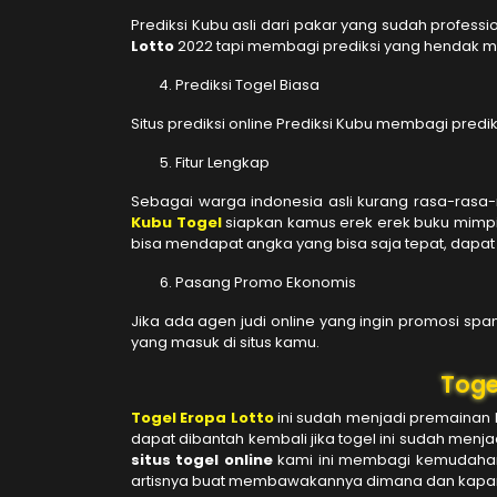
Prediksi Kubu asli dari pakar yang sudah professi
Lotto
2022 tapi membagi prediksi yang hendak m
Prediksi Togel Biasa
Situs prediksi online Prediksi Kubu membagi pred
Fitur Lengkap
Sebagai warga indonesia asli kurang rasa-rasa-ra
Kubu
Togel
siapkan kamus erek erek buku mimpi t
bisa mendapat angka yang bisa saja tepat, dapat
Pasang Promo Ekonomis
Jika ada agen judi online yang ingin promosi span
yang masuk di situs kamu.
Toge
Togel Eropa Lotto
ini sudah menjadi premainan 
dapat dibantah kembali jika togel ini sudah menj
situs
togel online
kami ini membagi kemudahan 
artisnya buat membawakannya dimana dan kapan