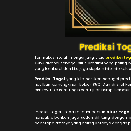
Prediksi To
Terimakasih telah mengunjungi situs
prediksi tog
Kubu dikenal sebagai situs prediksi yang paling b
yang terakurat dan kita juga siapkan info info kelu
Prediksi
Togel
yang kita hasilkan sebagai pred
hasilkan kemungkinan keluar 85%. Dan di silahk
akhirnya jika kamu ingin cari tujuan mimpi semak
Prediksi togel Eropa Lotto ini adalah
situs togel
hendak diberikan juga sudah dihitung dengan 
beberapa artisnya yang paling percaya dengan predi