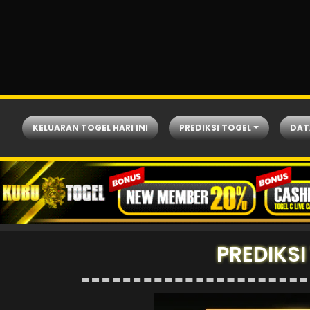
KELUARAN TOGEL HARI INI
PREDIKSI TOGEL
DAT
PREDIKSI