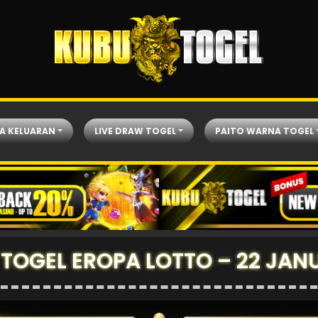
A KELUARAN
LIVE DRAW TOGEL
PAITO WARNA TOGEL
 TOGEL EROPA LOTTO – 22 JAN