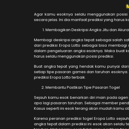
Agar kamu esoknya selalu menggunakan posisi 
secara jelas. Ini dia manfaat prediksi yang harus 
Membagikan Deskripsi Angka Jitu dan Akura
Membagi deskripsi angka tepat sebagai salah sat
dari prediksi Eropa Lotto sebagai bisa membagi
dalam pengeluaran angka esoknya. Maka buat k
harus selalu menggunakan posisi prediksi.
Buat angka tepat yang hendak kamu punyai dari 
setiap tipe pasaran games dan taruhan esoknya
prediksi Eropa Lotto terbaik.
Membantu Pastikan Tipe Pasaran Togel
Sejauh kamu esok benarkan diri main pada agen 
apa lagi pasaran taruhan. Sebagai member pend
Kasus seperti ini esok terang akan mudah kamu ob
Karena peranan prediksi togel Eropa Lotto seja
angka tepat dalam prediksi ini esok akan selalu