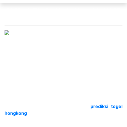
PREDIKSI TOGEL HONGKONG – 02 MARET
2024
Prediksi Togel
Hongkong | Rumus
Angka HK
Terimakasih telah mengunjungi situs
prediksi togel
hongkong
kami ini, Prediksi Kubu akan membagikan
update rumus togel hk setiap harinya disini. Prediksi
Kubu dikenal sebagai situs prediksi yang paling