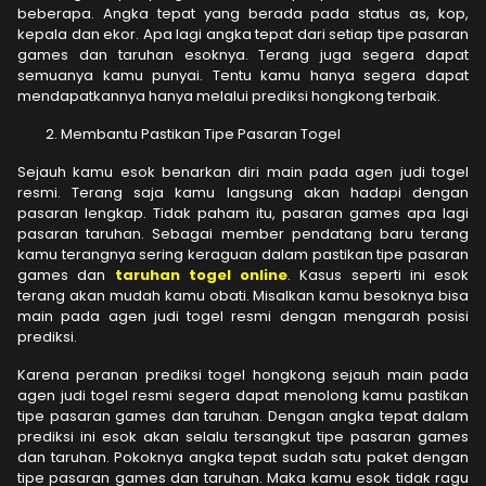
beberapa. Angka tepat yang berada pada status as, kop,
kepala dan ekor. Apa lagi angka tepat dari setiap tipe pasaran
games dan taruhan esoknya. Terang juga segera dapat
semuanya kamu punyai. Tentu kamu hanya segera dapat
mendapatkannya hanya melalui prediksi hongkong terbaik.
Membantu Pastikan Tipe Pasaran Togel
Sejauh kamu esok benarkan diri main pada agen judi togel
resmi. Terang saja kamu langsung akan hadapi dengan
pasaran lengkap. Tidak paham itu, pasaran games apa lagi
pasaran taruhan. Sebagai member pendatang baru terang
kamu terangnya sering keraguan dalam pastikan tipe pasaran
games dan
taruhan togel online
. Kasus seperti ini esok
terang akan mudah kamu obati. Misalkan kamu besoknya bisa
main pada agen judi togel resmi dengan mengarah posisi
prediksi.
Karena peranan prediksi togel hongkong sejauh main pada
agen judi togel resmi segera dapat menolong kamu pastikan
tipe pasaran games dan taruhan. Dengan angka tepat dalam
prediksi ini esok akan selalu tersangkut tipe pasaran games
dan taruhan. Pokoknya angka tepat sudah satu paket dengan
tipe pasaran games dan taruhan. Maka kamu esok tidak ragu