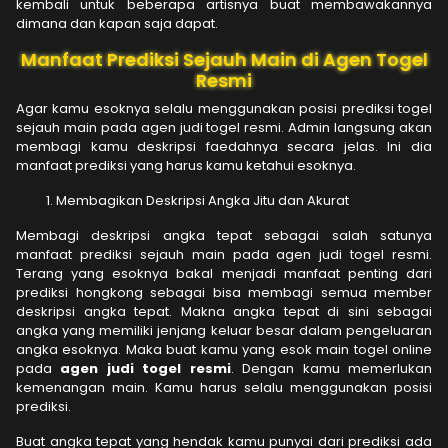
kembali untuk beberapa artisnya buat membawakannya
dimana dan kapan saja dapat.
Manfaat Prediksi Sejauh Main di Agen Togel
Resmi
Agar kamu esoknya selalu menggunakan posisi prediksi togel
sejauh main pada agen judi togel resmi. Admin langsung akan
membagi kamu deskripsi faedahnya secara jelas. Ini dia
manfaat prediksi yang harus kamu ketahui esoknya.
Membagikan Deskripsi Angka Jitu dan Akurat
Membagi deskripsi angka tepat sebagai salah satunya
manfaat prediksi sejauh main pada agen judi togel resmi.
Terang yang esoknya bakal menjadi manfaat penting dari
prediksi hongkong sebagai bisa membagi semua member
deskripsi angka tepat. Makna angka tepat di sini sebagai
angka yang memiliki jenjang keluar besar dalam pengeluaran
angka esoknya. Maka buat kamu yang esok main togel online
pada
agen judi togel resmi
. Dengan kamu memerlukan
kemenangan main. Kamu harus selalu menggunakan posisi
prediksi.
Buat angka tepat yang hendak kamu punyai dari prediksi ada