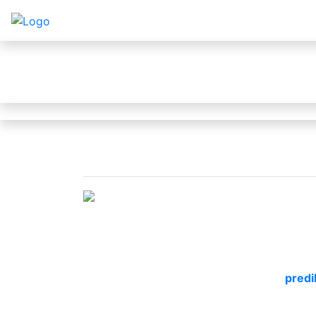
Keluaran Togel Hari Ini
Prediksi Togel
PREDIKSI 
Prediksi 
Terimakasih telah mengunjungi situs
predi
disini. Prediksi Kubu dikenal sebagai situ
silahkan kita juga siapkan keluaran togel