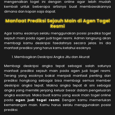
mengenalkan togel ini dengan online agar lebih mudah
kembali untuk beberapa artisnya buat membawakannya
dimana dan kapan saja dapat.
Manfaat Prediksi Sejauh Main di Agen Togel
Resmi
Agar kamu esoknya selalu menggunakan posisi prediksi togel
sejauh main pada agen judi togel resmi. Admin langsung akan
membagi kamu deskripsi faedahnya secara jelas. Ini dia
manfaat prediksi yang harus kamu ketahui esoknya.
Membagikan Deskripsi Angka Jitu dan Akurat
Membagi deskripsi angka tepat sebagai salah satunya
manfaat prediksi sejauh main pada agen judi togel resmi.
Terang yang esoknya bakal menjadi manfaat penting dari
prediksi hongkong sebagai bisa membagi semua member
deskripsi angka tepat. Makna angka tepat di sini sebagai
angka yang memiliki jenjang keluar besar dalam pengeluaran
angka esoknya. Maka buat kamu yang esok main togel online
pada
agen judi togel resmi
. Dengan kamu memerlukan
kemenangan main. Kamu harus selalu menggunakan posisi
prediksi.