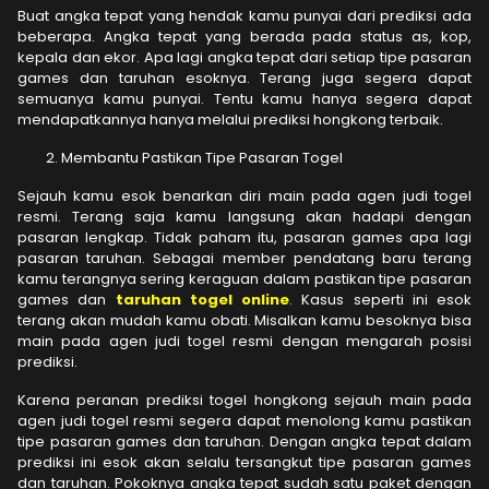
Buat angka tepat yang hendak kamu punyai dari prediksi ada
beberapa. Angka tepat yang berada pada status as, kop,
kepala dan ekor. Apa lagi angka tepat dari setiap tipe pasaran
games dan taruhan esoknya. Terang juga segera dapat
semuanya kamu punyai. Tentu kamu hanya segera dapat
mendapatkannya hanya melalui prediksi hongkong terbaik.
Membantu Pastikan Tipe Pasaran Togel
Sejauh kamu esok benarkan diri main pada agen judi togel
resmi. Terang saja kamu langsung akan hadapi dengan
pasaran lengkap. Tidak paham itu, pasaran games apa lagi
pasaran taruhan. Sebagai member pendatang baru terang
kamu terangnya sering keraguan dalam pastikan tipe pasaran
games dan
taruhan togel online
. Kasus seperti ini esok
terang akan mudah kamu obati. Misalkan kamu besoknya bisa
main pada agen judi togel resmi dengan mengarah posisi
prediksi.
Karena peranan prediksi togel hongkong sejauh main pada
agen judi togel resmi segera dapat menolong kamu pastikan
tipe pasaran games dan taruhan. Dengan angka tepat dalam
prediksi ini esok akan selalu tersangkut tipe pasaran games
dan taruhan. Pokoknya angka tepat sudah satu paket dengan