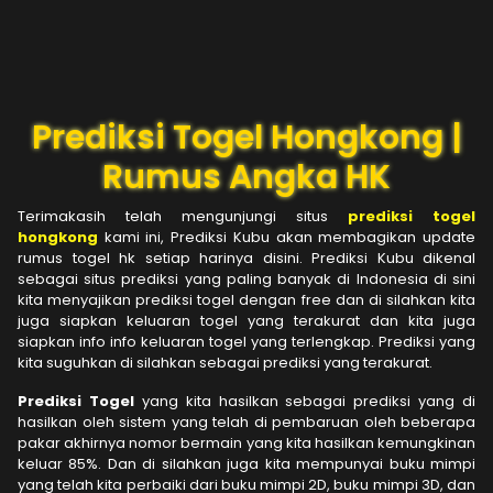
Prediksi Togel Hongkong |
Rumus Angka HK
Terimakasih telah mengunjungi situs
prediksi togel
hongkong
kami ini, Prediksi Kubu akan membagikan update
rumus togel hk setiap harinya disini. Prediksi Kubu dikenal
sebagai situs prediksi yang paling banyak di Indonesia di sini
kita menyajikan prediksi togel dengan free dan di silahkan kita
juga siapkan keluaran togel yang terakurat dan kita juga
siapkan info info keluaran togel yang terlengkap. Prediksi yang
kita suguhkan di silahkan sebagai prediksi yang terakurat.
Prediksi
Togel
yang kita hasilkan sebagai prediksi yang di
hasilkan oleh sistem yang telah di pembaruan oleh beberapa
pakar akhirnya nomor bermain yang kita hasilkan kemungkinan
keluar 85%. Dan di silahkan juga kita mempunyai buku mimpi
yang telah kita perbaiki dari buku mimpi 2D, buku mimpi 3D, dan