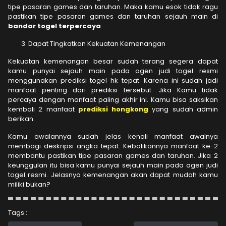
tipe pasaran games dan taruhan. Maka kamu esok tidak ragu
pastikan tipe pasaran games dan taruhan sejauh main di
bandar togel terpercaya
.
Dapat Tingkatkan Kekuatan Kemenangan
Kekuatan kemenangan besar sudah terang segera dapat
kamu punyai sejauh main pada agen judi togel resmi
menggunakan prediksi togel hk tepat. Karena ini sudah jadi
manfaat penting dari prediksi tersebut. Jika Kamu tidak
percaya dengan manfaat paling akhir ini. Kamu bisa saksikan
kembali 2 manfaat
prediksi hongkong
yang sudah admin
berikan.
Kamu awalannya sudah jelas kenali manfaat awalnya
membagi deskripsi angka tepat. Kebalikannya manfaat ke-2
membantu pastikan tipe pasaran games dan taruhan. Jika 2
keunggulan itu bisa kamu punyai sejauh main pada agen judi
togel resmi. Jelasnya kemenangan akan dapat mudah kamu
miliki bukan?
Tags :