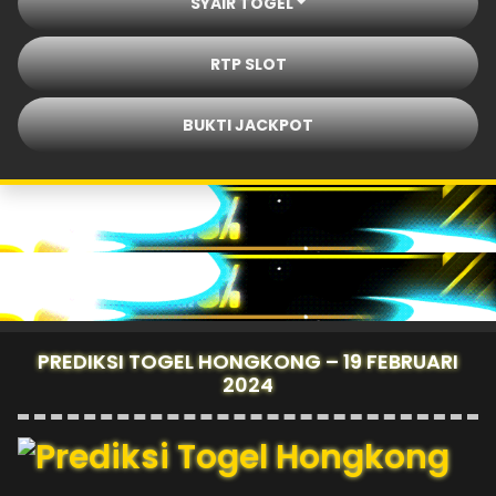
SYAIR TOGEL
RTP SLOT
BUKTI JACKPOT
PREDIKSI TOGEL HONGKONG – 19 FEBRUARI
2024