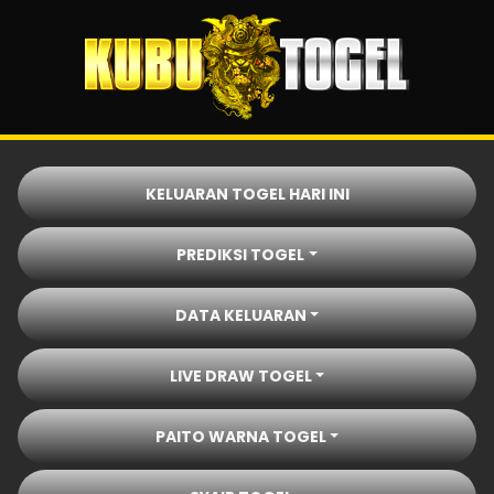
KELUARAN TOGEL HARI INI
PREDIKSI TOGEL
DATA KELUARAN
LIVE DRAW TOGEL
PAITO WARNA TOGEL