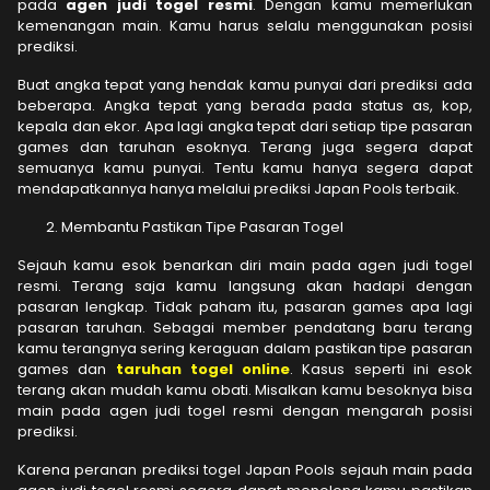
pada
agen judi togel resmi
. Dengan kamu memerlukan
kemenangan main. Kamu harus selalu menggunakan posisi
prediksi.
Buat angka tepat yang hendak kamu punyai dari prediksi ada
beberapa. Angka tepat yang berada pada status as, kop,
kepala dan ekor. Apa lagi angka tepat dari setiap tipe pasaran
games dan taruhan esoknya. Terang juga segera dapat
semuanya kamu punyai. Tentu kamu hanya segera dapat
mendapatkannya hanya melalui prediksi Japan Pools terbaik.
Membantu Pastikan Tipe Pasaran Togel
Sejauh kamu esok benarkan diri main pada agen judi togel
resmi. Terang saja kamu langsung akan hadapi dengan
pasaran lengkap. Tidak paham itu, pasaran games apa lagi
pasaran taruhan. Sebagai member pendatang baru terang
kamu terangnya sering keraguan dalam pastikan tipe pasaran
games dan
taruhan togel online
. Kasus seperti ini esok
terang akan mudah kamu obati. Misalkan kamu besoknya bisa
main pada agen judi togel resmi dengan mengarah posisi
prediksi.
Karena peranan prediksi togel Japan Pools sejauh main pada