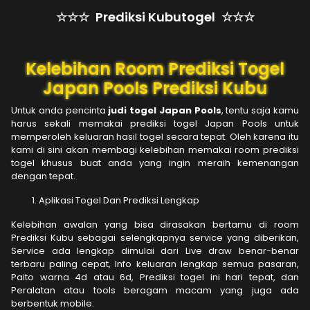
☆☆☆
Prediksi Kubutogel
☆☆☆
Kelebihan Room Prediksi Togel
Japan Pools Prediksi Kubu
Untuk anda pencinta
judi togel Japan Pools
, tentu saja kamu
harus sekali memakai prediksi togel Japan Pools untuk
memperoleh keluaran hasil togel secara tepat. Oleh karena itu
kami di sini akan membagi kelebihan memakai room prediksi
togel khusus buat anda yang ingin meraih kemenangan
dengan tepat.
Aplikasi Togel Dan Prediksi Lengkap
Kelebihan awalan yang bisa dirasakan bertamu di room
Prediksi Kubu sebagai selengkapnya service yang diberikan,
Service ada lengkap dimulai dari Live draw benar-benar
terbaru paling cepat, Info keluaran lengkap semua pasaran,
Paito warna 4d atau 6d, Prediksi togel ini hari tepat, dan
Peralatan atau tools beragam macam yang juga ada
berbentuk mobile.