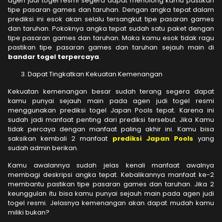
agen judi togel resmi segera dapat menolong kamu pastikan
tipe pasaran games dan taruhan. Dengan angka tepat dalam
prediksi ini esok akan selalu tersangkut tipe pasaran games
dan taruhan. Pokoknya angka tepat sudah satu paket dengan
tipe pasaran games dan taruhan. Maka kamu esok tidak ragu
pastikan tipe pasaran games dan taruhan sejauh main di
bandar togel terpercaya
.
Dapat Tingkatkan Kekuatan Kemenangan
Kekuatan kemenangan besar sudah terang segera dapat
kamu punyai sejauh main pada agen judi togel resmi
menggunakan prediksi togel Japan Pools tepat. Karena ini
sudah jadi manfaat penting dari prediksi tersebut. Jika Kamu
tidak percaya dengan manfaat paling akhir ini. Kamu bisa
saksikan kembali 2 manfaat
prediksi Japan Pools
yang
sudah admin berikan.
Kamu awalannya sudah jelas kenali manfaat awalnya
membagi deskripsi angka tepat. Kebalikannya manfaat ke-2
membantu pastikan tipe pasaran games dan taruhan. Jika 2
keunggulan itu bisa kamu punyai sejauh main pada agen judi
togel resmi. Jelasnya kemenangan akan dapat mudah kamu
miliki bukan?