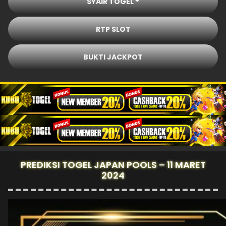
SYAIR TOGEL
RTP SLOT
BUKTI JACKPOT
PREDIKSI TOGEL JAPAN POOLS – 11 MARET
2024