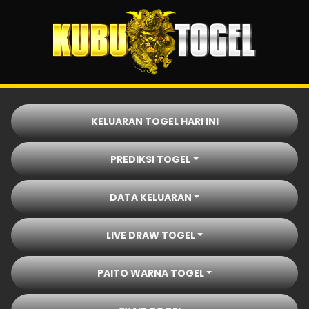
KELUARAN TOGEL HARI INI
PREDIKSI TOGEL
DATA KELUARAN
LIVE DRAW TOGEL
PAITO WARNA TOGEL