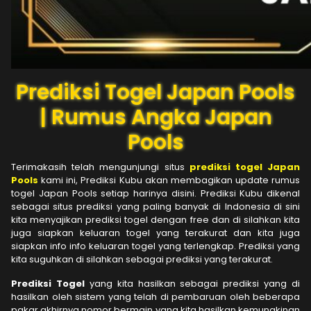
Prediksi Togel Japan Pools
| Rumus Angka Japan
Pools
Terimakasih telah mengunjungi situs
prediksi togel Japan
Pools
kami ini, Prediksi Kubu akan membagikan update rumus
togel Japan Pools setiap harinya disini. Prediksi Kubu dikenal
sebagai situs prediksi yang paling banyak di Indonesia di sini
kita menyajikan prediksi togel dengan free dan di silahkan kita
juga siapkan keluaran togel yang terakurat dan kita juga
siapkan info info keluaran togel yang terlengkap. Prediksi yang
kita suguhkan di silahkan sebagai prediksi yang terakurat.
Prediksi
Togel
yang kita hasilkan sebagai prediksi yang di
hasilkan oleh sistem yang telah di pembaruan oleh beberapa
pakar akhirnya nomor bermain yang kita hasilkan kemungkinan