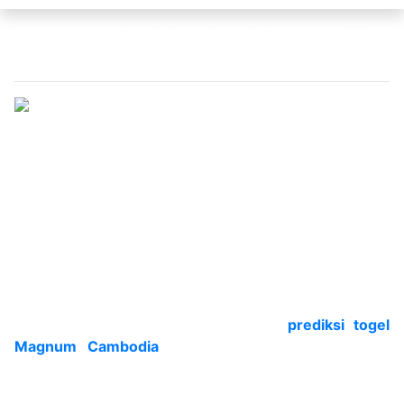
PREDIKSI TOGEL MAGNUM CAMBODIA – 01
FEBRUARI 2024
Prediksi Togel
Magnum Cambodia |
Rumus Angka
Magnum Cambodia
Terimakasih telah mengunjungi situs
prediksi togel
Magnum Cambodia
kami ini, Prediksi Kubu akan
membagikan update rumus togel Magnum Cambodia
setiap harinya disini. Prediksi Kubu dikenal sebagai