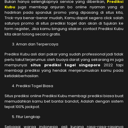
Bukan hanya selengkapnya service yang diberikan,
Prediksi
Kubu
juga membagi anjuran bo online nyaman yang di
hadirkan pada spanduk promo yang dipasang di situs kita,
Trick-nya benar-benar mudah, Kamu dapat segera click salah
satunya promo di situs prediksi togel dan akan di tujukan ke
form register, Jika kamu bingung silakan contact Prediksi Kubu
kita akan tolong secara gratis.
Aman dan Terpercaya
Prediksi Kubu asli dari pakar yang sudah professional jadi tidak
perlu takut terjerumus oleh buaya darat yang sekarang ini juga
mempunyai
situs prediksi togel singapore
2022 tapi
membagi prediksi yang hendak menjerumuskan kamu pada
ketidakberhasilan.
Prediksi Togel Biasa
Situs prediksi online Prediksi Kubu membagi prediksi biasa buat
memudahkan kamu bet bantai bandot, Adalah dengan sistem
tepat 100% jackpot.
Fitur Lengkap
Sebagai warga indonesia asli kurang rasa-rasa-rasanya