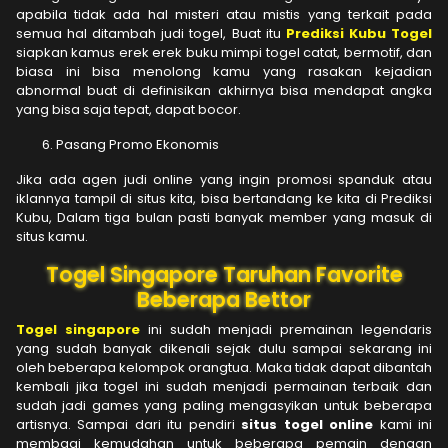
apabila tidak ada hal misteri atau mistis yang terkait pada
semua hal ditambah judi togel, Buat itu
Prediksi Kubu
Togel
siapkan kamus erek erek buku mimpi togel catat, bermotif, dan
biasa ini bisa menolong kamu yang rasakan kejadian
abnormal buat di definisikan akhirnya bisa mendapat angka
yang bisa saja tepat, dapat bocor.
Pasang Promo Ekonomis
Jika ada agen judi online yang ingin promosi spanduk atau
iklannya tampil di situs kita, bisa bertandang ke kita di Prediksi
Kubu, Dalam tiga bulan pasti banyak member yang masuk di
situs kamu.
Togel Singapore Taruhan Favorite
Beberapa Bettor
Togel singapore
ini sudah menjadi premainan legendaris
yang sudah banyak dikenali sejak dulu sampai sekarang ini
oleh beberapa kelompok orangtua. Maka tidak dapat dibantah
kembali jika togel ini sudah menjadi permainan terbaik dan
sudah jadi games yang paling mengasyikan untuk beberapa
artisnya. Sampai dari itu pendiri
situs
togel online
kami ini
membagi kemudahan untuk beberapa pemain dengan