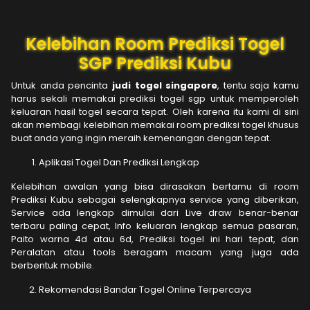
Kelebihan Room Prediksi Togel
SGP Prediksi Kubu
Untuk anda pencinta
judi togel singapore
, tentu saja kamu
harus sekali memakai prediksi togel sgp untuk memperoleh
keluaran hasil togel secara tepat. Oleh karena itu kami di sini
akan membagi kelebihan memakai room prediksi togel khusus
buat anda yang ingin meraih kemenangan dengan tepat.
Aplikasi Togel Dan Prediksi Lengkap
Kelebihan awalan yang bisa dirasakan bertamu di room
Prediksi Kubu sebagai selengkapnya service yang diberikan,
Service ada lengkap dimulai dari Live draw benar-benar
terbaru paling cepat, Info keluaran lengkap semua pasaran,
Paito warna 4d atau 6d, Prediksi togel ini hari tepat, dan
Peralatan atau tools beragam macam yang juga ada
berbentuk mobile.
Rekomendasi Bandar Togel Online Terpercaya