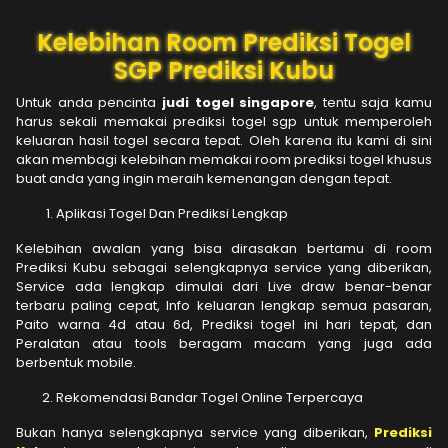
Kelebihan Room Prediksi Togel
SGP Prediksi Kubu
Untuk anda pencinta
judi togel singapore
, tentu saja kamu
harus sekali memakai prediksi togel sgp untuk memperoleh
keluaran hasil togel secara tepat. Oleh karena itu kami di sini
akan membagi kelebihan memakai room prediksi togel khusus
buat anda yang ingin meraih kemenangan dengan tepat.
Aplikasi Togel Dan Prediksi Lengkap
Kelebihan awalan yang bisa dirasakan bertamu di room
Prediksi Kubu sebagai selengkapnya service yang diberikan,
Service ada lengkap dimulai dari Live draw benar-benar
terbaru paling cepat, Info keluaran lengkap semua pasaran,
Paito warna 4d atau 6d, Prediksi togel ini hari tepat, dan
Peralatan atau tools beragam macam yang juga ada
berbentuk mobile.
Rekomendasi Bandar Togel Online Terpercaya
Bukan hanya selengkapnya service yang diberikan,
Prediksi