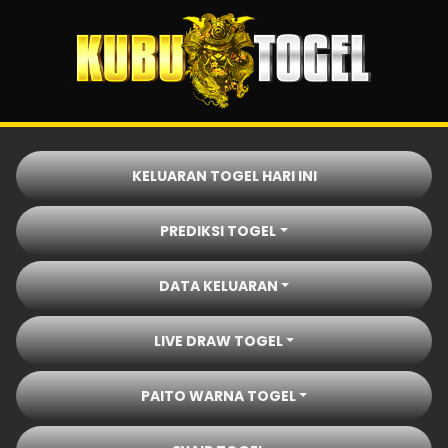
KELUARAN TOGEL HARI INI
PREDIKSI TOGEL
DATA KELUARAN
LIVE DRAW TOGEL
PAITO WARNA TOGEL