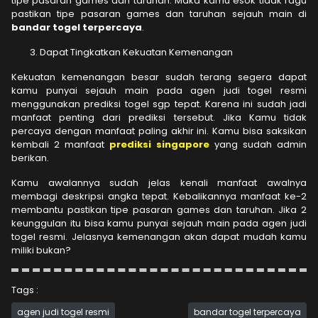
tipe pasaran games dan taruhan. Maka kamu esok tidak ragu
pastikan tipe pasaran games dan taruhan sejauh main di
bandar togel terpercaya
.
Dapat Tingkatkan Kekuatan Kemenangan
Kekuatan kemenangan besar sudah terang segera dapat
kamu punyai sejauh main pada agen judi togel resmi
menggunakan prediksi togel sgp tepat. Karena ini sudah jadi
manfaat penting dari prediksi tersebut. Jika Kamu tidak
percaya dengan manfaat paling akhir ini. Kamu bisa saksikan
kembali 2 manfaat
prediksi singapore
yang sudah admin
berikan.
Kamu awalannya sudah jelas kenali manfaat awalnya
membagi deskripsi angka tepat. Kebalikannya manfaat ke-2
membantu pastikan tipe pasaran games dan taruhan. Jika 2
keunggulan itu bisa kamu punyai sejauh main pada agen judi
togel resmi. Jelasnya kemenangan akan dapat mudah kamu
miliki bukan?
Tags :
agen judi togel resmi
bandar togel terpercaya