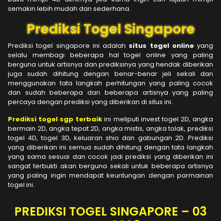
semakin lebih mudah dan sederhana.
Prediksi Togel Singapore
Prediksi togel singapore ini adalah
situs togel online
yang
selalu membagi beberapa hal togel online yang paling
berguna untuk artisnya dan prediksinya yang hendak diberikan
juga sudah dihitung dengan benar-benar jeli sekali dan
menggunakan tata langkah perhitungan yang paling cocok
dan sudah beberapa dari beberapa artisnya yang paling
percaya dengan prediksi yang diberikan di situs ini.
Prediksi togel sgp terbaik
ini meliputi invest togel 2D, angka
bermain 2D, angka tepat 2D, angka mistis, angka tolak, prediksi
togel 4D, togel 3D, keluaran shio dan gabungan 2D. Prediksi
yang diberikan ini semua sudah dihitung dengan tata langkah
yang sama sesuai dan cocok jadi prediksi yang diberikan ini
sangat terbukti akan berguna sekali untuk beberapa artisnya
yang paling ingin mendapat keuntungan dengan parmainan
togel ini.
PREDIKSI TOGEL SINGAPORE – 03