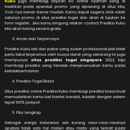
Kubu
juga membagi anjuran bo online nyaman yang di
hadirkan pada spanduk promo yang dipasang di situs kita,
Trick-nya benar-benar mudah, Kamu dapat segera click salah
satunya promo di situs prediksi togel dan akan di tujukan ke
form register, Jika kamu bingung silakan contact Prediksi Kubu
kita akan tolong secara gratis.
Aman dan Terpercaya
Prediksi Kubu asli dari pakar yang sudah professional jadi tidak
perlu takut terjerumus oleh buaya darat yang sekarang ini juga
mempunyai
situs prediksi togel singapore
2022 tapi
membagi prediksi yang hendak menjerumuskan kamu pada
ketidakberhasilan.
Prediksi Togel Biasa
Situs prediksi online Prediksi Kubu membagi prediksi biasa buat
memudahkan kamu bet bantai bandot, Adalah dengan sistem
tepat 100% jackpot.
Fitur Lengkap
Sebagai warga indonesia asli kurang rasa-rasa-rasanya
apabila tidak ada hal misteri atau mistis yang terkait pada