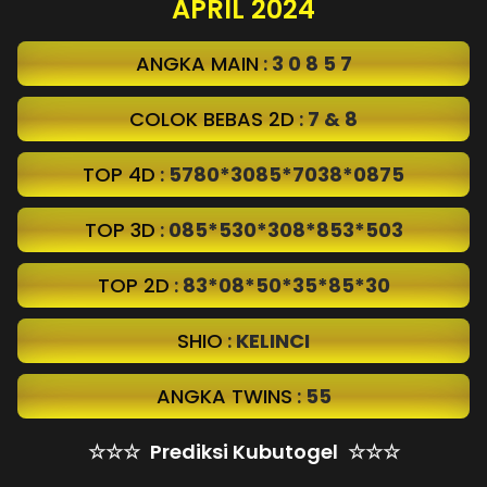
APRIL 2024
ANGKA MAIN
:
3 0 8 5 7
COLOK BEBAS 2D
:
7 & 8
TOP 4D
:
5780*3085*7038*0875
TOP 3D
:
085*530*308*853*503
TOP 2D
:
83*08*50*35*85*30
SHIO
:
KELINCI
ANGKA TWINS
:
55
☆☆☆
Prediksi Kubutogel
☆☆☆