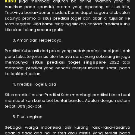
Kubu
juga membagi anjuran bo online nyaman yang di
hadirkan pada spanduk promo yang dipasang di situs kita,
Trick-nya benar-benar mudah, Kamu dapat segera click salah
satunya promo di situs prediksi togel dan akan di tujukan ke
form register, Jika kamu bingung silakan contact Prediksi Kubu
kita akan tolong secara gratis.
Aman dan Terpercaya
Prediksi Kubu asli dari pakar yang sudah professional jadi tidak
perlu takut terjerumus oleh buaya darat yang sekarang ini juga
mempunyai
situs prediksi togel singapore
2022 tapi
membagi prediksi yang hendak menjerumuskan kamu pada
ketidakberhasilan.
Prediksi Togel Biasa
Situs prediksi online Prediksi Kubu membagi prediksi biasa buat
memudahkan kamu bet bantai bandot, Adalah dengan sistem
tepat 100% jackpot.
Fitur Lengkap
Sebagai warga indonesia asli kurang rasa-rasa-rasanya
apabila tidak ada hal misteri atau mistis yang terkait pada