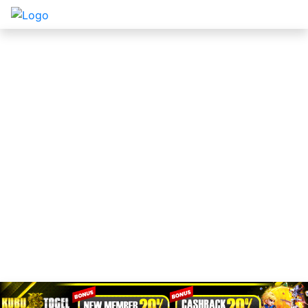
Keluaran Togel Hari Ini
Prediksi Togel
Data Keluaran
Live Draw Togel
Paito Warna Togel
Syair Togel
RTP Slot
Bukti JACKPOT