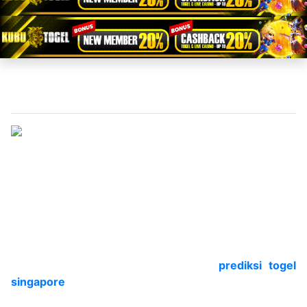
PREDIKSI TOGEL SINGAPORE – 28
FEBRUARI 2024
Prediksi Togel
Singapore | Rumus
Angka SGP
Terimakasih telah mengunjungi situs
prediksi togel
singapore
kami ini, Prediksi Kubu akan membagikan
update rumus togel sgp setiap harinya disini. Prediksi