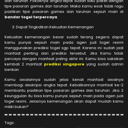
dan taruhan. Pokoknya angka tepat sudah satu paket dengan
tipe pasaran games dan taruhan. Maka kamu esok tidak ragu
pastikan tipe pasaran games dan taruhan sejauh main di
bandar togel terpercaya
.
Dapat Tingkatkan Kekuatan Kemenangan
Kekuatan kemenangan besar sudah terang segera dapat
kamu punyai sejauh main pada agen judi togel resmi
menggunakan prediksi togel sgp tepat. Karena ini sudah jadi
manfaat penting dari prediksi tersebut. Jika Kamu tidak
percaya dengan manfaat paling akhir ini. Kamu bisa saksikan
kembali 2 manfaat
prediksi singapore
yang sudah admin
berikan.
Kamu awalannya sudah jelas kenali manfaat awalnya
membagi deskripsi angka tepat. Kebalikannya manfaat ke-2
membantu pastikan tipe pasaran games dan taruhan. Jika 2
keunggulan itu bisa kamu punyai sejauh main pada agen judi
togel resmi. Jelasnya kemenangan akan dapat mudah kamu
miliki bukan?
Tags :