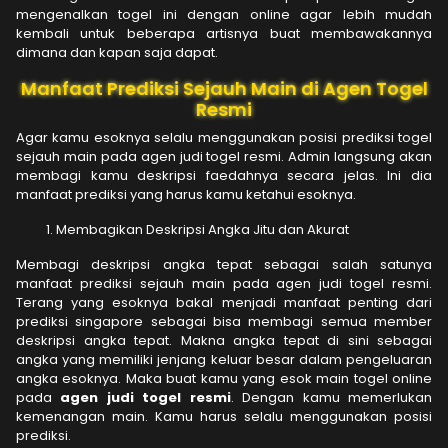
mengenalkan togel ini dengan online agar lebih mudah
kembali untuk beberapa artisnya buat membawakannya
dimana dan kapan saja dapat.
Manfaat Prediksi Sejauh Main di Agen Togel
Resmi
Agar kamu esoknya selalu menggunakan posisi prediksi togel
sejauh main pada agen judi togel resmi. Admin langsung akan
membagi kamu deskripsi faedahnya secara jelas. Ini dia
manfaat prediksi yang harus kamu ketahui esoknya.
Membagikan Deskripsi Angka Jitu dan Akurat
Membagi deskripsi angka tepat sebagai salah satunya
manfaat prediksi sejauh main pada agen judi togel resmi.
Terang yang esoknya bakal menjadi manfaat penting dari
prediksi singapore sebagai bisa membagi semua member
deskripsi angka tepat. Makna angka tepat di sini sebagai
angka yang memiliki jenjang keluar besar dalam pengeluaran
angka esoknya. Maka buat kamu yang esok main togel online
pada
agen judi togel resmi
. Dengan kamu memerlukan
kemenangan main. Kamu harus selalu menggunakan posisi
prediksi.